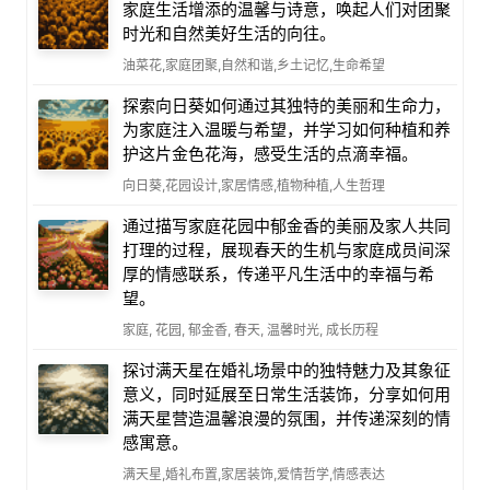
家庭生活增添的温馨与诗意，唤起人们对团聚
时光和自然美好生活的向往。
油菜花,家庭团聚,自然和谐,乡土记忆,生命希望
探索向日葵如何通过其独特的美丽和生命力，
为家庭注入温暖与希望，并学习如何种植和养
护这片金色花海，感受生活的点滴幸福。
向日葵,花园设计,家居情感,植物种植,人生哲理
通过描写家庭花园中郁金香的美丽及家人共同
打理的过程，展现春天的生机与家庭成员间深
厚的情感联系，传递平凡生活中的幸福与希
望。
家庭, 花园, 郁金香, 春天, 温馨时光, 成长历程
探讨满天星在婚礼场景中的独特魅力及其象征
意义，同时延展至日常生活装饰，分享如何用
满天星营造温馨浪漫的氛围，并传递深刻的情
感寓意。
满天星,婚礼布置,家居装饰,爱情哲学,情感表达