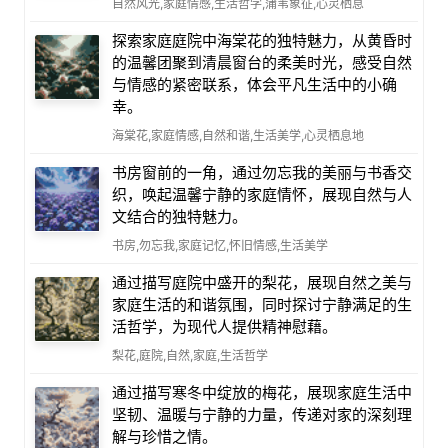
自然风光,家庭情感,生活哲学,蒲苇象征,心灵栖息
探索家庭庭院中海棠花的独特魅力，从黄昏时
的温馨团聚到清晨窗台的柔美时光，感受自然
与情感的紧密联系，体会平凡生活中的小确
幸。
海棠花,家庭情感,自然和谐,生活美学,心灵栖息地
书房窗前的一角，通过勿忘我的美丽与书香交
织，唤起温馨宁静的家庭情怀，展现自然与人
文结合的独特魅力。
书房,勿忘我,家庭记忆,怀旧情感,生活美学
通过描写庭院中盛开的梨花，展现自然之美与
家庭生活的和谐氛围，同时探讨宁静满足的生
活哲学，为现代人提供精神慰藉。
梨花,庭院,自然,家庭,生活哲学
通过描写寒冬中绽放的梅花，展现家庭生活中
坚韧、温暖与宁静的力量，传递对家的深刻理
解与珍惜之情。