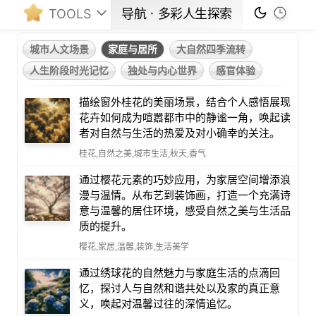
TOOLS
导航ㆍ多彩人生探索
城市人文场景
家庭与居所
大自然四季流转
人生阶段时光记忆
独处与内心世界
感官体验
描绘窗外桂花的美丽场景，结合个人感悟展现
花卉如何成为喧嚣都市中的静谧一角，唤起读
者对自然与生活的热爱及对小确幸的关注。
桂花,自然之美,城市生活,秋天,香气
通过樱花元素的巧妙应用，为家居空间增添浪
漫与温情。从布艺到装饰画，打造一个充满诗
意与温馨的居住环境，感受自然之美与生活品
质的提升。
樱花,家居,温馨,装饰,生活美学
通过绣球花的自然魅力与家庭生活的点滴回
忆，探讨人与自然和谐共处以及家的真正意
义，唤起对温馨过往的深情追忆。