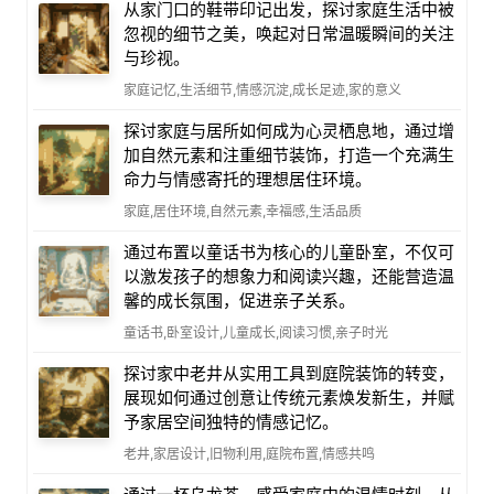
从家门口的鞋带印记出发，探讨家庭生活中被
忽视的细节之美，唤起对日常温暖瞬间的关注
与珍视。
家庭记忆,生活细节,情感沉淀,成长足迹,家的意义
探讨家庭与居所如何成为心灵栖息地，通过增
加自然元素和注重细节装饰，打造一个充满生
命力与情感寄托的理想居住环境。
家庭,居住环境,自然元素,幸福感,生活品质
通过布置以童话书为核心的儿童卧室，不仅可
以激发孩子的想象力和阅读兴趣，还能营造温
馨的成长氛围，促进亲子关系。
童话书,卧室设计,儿童成长,阅读习惯,亲子时光
探讨家中老井从实用工具到庭院装饰的转变，
展现如何通过创意让传统元素焕发新生，并赋
予家居空间独特的情感记忆。
老井,家居设计,旧物利用,庭院布置,情感共鸣