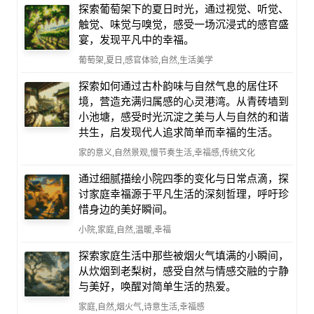
探索葡萄架下的夏日时光，通过视觉、听觉、
触觉、味觉与嗅觉，感受一场沉浸式的感官盛
宴，发现平凡中的幸福。
葡萄架,夏日,感官体验,自然,生活美学
探索如何通过古朴韵味与自然气息的居住环
境，营造充满归属感的心灵港湾。从青砖墙到
小池塘，感受时光沉淀之美与人与自然的和谐
共生，启发现代人追求简单而幸福的生活。
家的意义,自然景观,慢节奏生活,幸福感,传统文化
通过细腻描绘小院四季的变化与日常点滴，探
讨家庭幸福源于平凡生活的深刻哲理，呼吁珍
惜身边的美好瞬间。
小院,家庭,自然,温暖,幸福
探索家庭生活中那些被烟火气填满的小瞬间，
从炊烟到老梨树，感受自然与情感交融的宁静
与美好，唤醒对简单生活的热爱。
家庭,自然,烟火气,诗意生活,幸福感