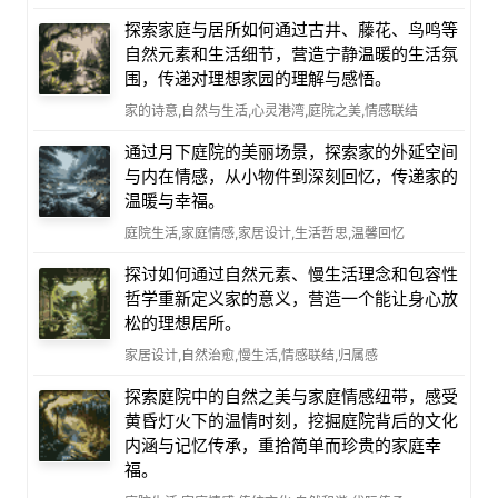
探索家庭与居所如何通过古井、藤花、鸟鸣等
自然元素和生活细节，营造宁静温暖的生活氛
围，传递对理想家园的理解与感悟。
家的诗意,自然与生活,心灵港湾,庭院之美,情感联结
通过月下庭院的美丽场景，探索家的外延空间
与内在情感，从小物件到深刻回忆，传递家的
温暖与幸福。
庭院生活,家庭情感,家居设计,生活哲思,温馨回忆
探讨如何通过自然元素、慢生活理念和包容性
哲学重新定义家的意义，营造一个能让身心放
松的理想居所。
家居设计,自然治愈,慢生活,情感联结,归属感
探索庭院中的自然之美与家庭情感纽带，感受
黄昏灯火下的温情时刻，挖掘庭院背后的文化
内涵与记忆传承，重拾简单而珍贵的家庭幸
福。