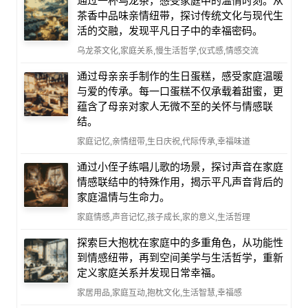
通过一杯乌龙茶，感受家庭中的温情时刻。从
茶香中品味亲情纽带，探讨传统文化与现代生
活的交融，发现平凡日子中的幸福密码。
乌龙茶文化,家庭关系,慢生活哲学,仪式感,情感交流
通过母亲亲手制作的生日蛋糕，感受家庭温暖
与爱的传承。每一口蛋糕不仅承载着甜蜜，更
蕴含了母亲对家人无微不至的关怀与情感联
结。
家庭记忆,亲情纽带,生日庆祝,代际传承,幸福味道
通过小侄子练唱儿歌的场景，探讨声音在家庭
情感联结中的特殊作用，揭示平凡声音背后的
家庭温情与生命力。
家庭情感,声音记忆,孩子成长,家的意义,生活哲理
探索巨大抱枕在家庭中的多重角色，从功能性
到情感纽带，再到空间美学与生活哲学，重新
定义家庭关系并发现日常幸福。
家居用品,家庭互动,抱枕文化,生活智慧,幸福感