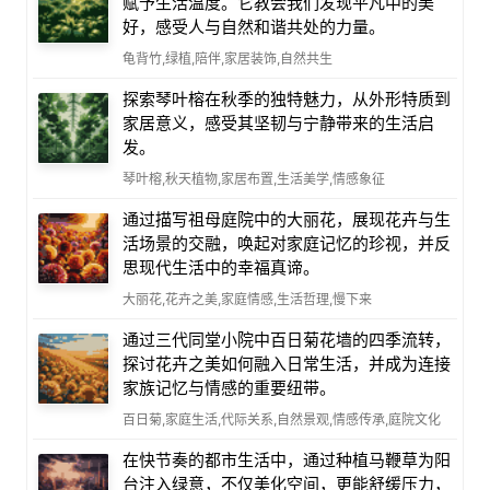
赋予生活温度。它教会我们发现平凡中的美
好，感受人与自然和谐共处的力量。
龟背竹,绿植,陪伴,家居装饰,自然共生
探索琴叶榕在秋季的独特魅力，从外形特质到
家居意义，感受其坚韧与宁静带来的生活启
发。
琴叶榕,秋天植物,家居布置,生活美学,情感象征
通过描写祖母庭院中的大丽花，展现花卉与生
活场景的交融，唤起对家庭记忆的珍视，并反
思现代生活中的幸福真谛。
大丽花,花卉之美,家庭情感,生活哲理,慢下来
通过三代同堂小院中百日菊花墙的四季流转，
探讨花卉之美如何融入日常生活，并成为连接
家族记忆与情感的重要纽带。
百日菊,家庭生活,代际关系,自然景观,情感传承,庭院文化
在快节奏的都市生活中，通过种植马鞭草为阳
台注入绿意，不仅美化空间，更能舒缓压力，