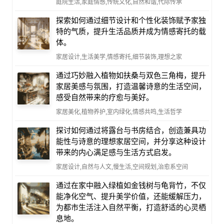
庭院生活,家庭情感,传统文化,自然和谐,代际传承
探索如何通过细节设计和个性化装饰赋予家独
特的气质，提升生活品质并成为情感寄托的载
体。
家居设计,生活美学,情感寄托,细节装饰,理想之家
通过巧妙融入植物如扶桑与双色三角梅，提升
家居美感与氛围，打造温馨诗意的生活空间，
感受自然带来的疗愈与美好。
家居美化,植物养护,室内绿化,情感共鸣,生活哲学
探讨如何通过将露台与书房结合，创造兼具功
能性与诗意的理想家居空间，并分享这种设计
带来的内心满足感与生活方式启发。
家居设计,自然与人文,慢生活,空间规划,治愈系空间
通过在家中融入绿植如金钱树与龟背竹，不仅
能净化空气、提升美学价值，还能缓解压力，
为都市生活注入自然平衡，打造舒适的心灵栖
息地。