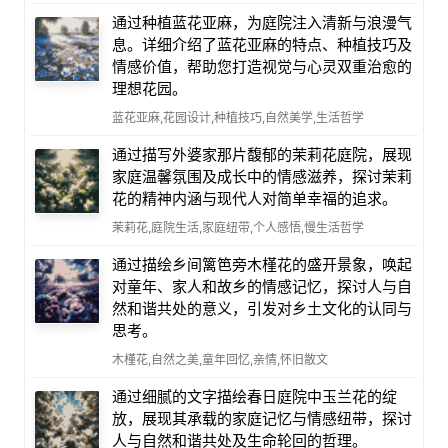
通过种植蓝花亚麻，为庭院注入清新与浪漫气
息。详细介绍了蓝花亚麻的特点、种植技巧及
情感价值，帮助您打造视觉与心灵双重治愈的
理想花园。
蓝花亚麻,花园设计,种植技巧,自然美学,生活哲学
通过描写外婆家那片馥郁的茉莉花庭院，展现
家庭温馨氛围及成长中的情感滋养，探讨茉莉
花的精神内涵与现代人对简单幸福的追求。
茉莉花,庭院生活,家庭纽带,个人感悟,慢生活哲学
通过描绘乡间篱笆旁木槿花的盛开景象，唤起
对童年、家人和故乡的情感记忆，探讨人与自
然和谐共处的意义，引发对乡土文化的认同与
思考。
木槿花,自然之美,童年回忆,亲情,怀旧散文
通过细腻的文字描绘春日庭院中玉兰花的绽
放，展现其承载的家庭记忆与情感纽带，探讨
人与自然和谐共处及生命轮回的哲理。