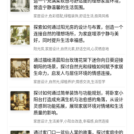
造一个充满柔软感与舒适度的理想家居环境，
营造宁静温馨的生活氛围。
家居设计,色彩搭配,绿植装饰,舒适生活,极简风格
探索如何通过阳光房的设计与布置，创造一个
连接自然的理想场所，为家庭增添宁静与美
好，同时提升生活幸福感。
阳光房,家居设计,自然元素,舒适空间,心灵栖息地
通过描绘清晨阳台玫瑰花架下迷你向日葵迎接
朝阳的场景，探讨自然光和绿植如何赋予家居
生命力，启发人与居住环境的情感连接。
家居设计,自然光,绿植养护,情感交流,生活哲学
探讨如何通过简单装饰与功能规划，将卧室小
阳台打造成充满生机与治愈感的角落，从设计
灵感到功能拓展，展现家居环境对情绪和生活
质量的影响。
家居设计,生活美学,小阳台改造,幸福感,自然连接
通过家门口一盆仙人掌的故事，探讨家庭中的