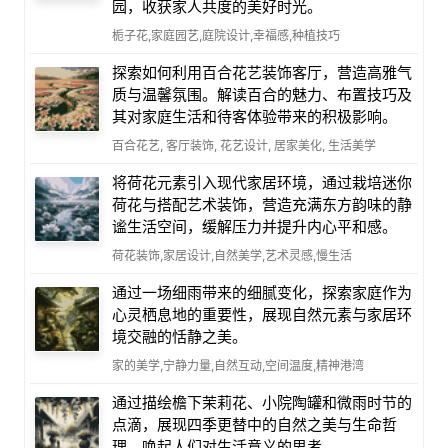
园，收获家人共度的美好时光。
栀子花,家庭园艺,庭院设计,幸福感,种植技巧
探索如何利用百合花艺装饰客厅，营造高雅气
质与温馨氛围。解读百合的魅力、布置技巧及
其对家庭生活和待客体验带来的积极影响。
百合花艺, 客厅装饰, 花艺设计, 居家美化, 生活美学
将荷花元素引入现代家居环境，通过栽培迷你
荷花与搭配艺术装饰，营造充满东方韵味的静
谧生活空间，缓解压力并提升内心平和感。
荷花装饰,家居设计,自然美学,艺术灵感,慢生活
通过一场细雨带来的细腻变化，探索家庭作为
心灵栖息地的重要性，展现自然元素与家居环
境交融的恬静之美。
家的美学,宁静力量,自然互动,空间温度,精神港湾
通过描绘檐下茉莉花、小院陶罐和微雨时节的
点滴，展现四季更替中的自然之美与生命哲
理，唤起人们对生活意义的思考。