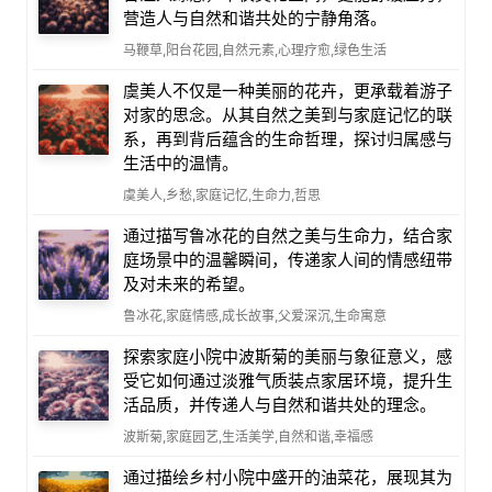
营造人与自然和谐共处的宁静角落。
马鞭草,阳台花园,自然元素,心理疗愈,绿色生活
虞美人不仅是一种美丽的花卉，更承载着游子
对家的思念。从其自然之美到与家庭记忆的联
系，再到背后蕴含的生命哲理，探讨归属感与
生活中的温情。
虞美人,乡愁,家庭记忆,生命力,哲思
通过描写鲁冰花的自然之美与生命力，结合家
庭场景中的温馨瞬间，传递家人间的情感纽带
及对未来的希望。
鲁冰花,家庭情感,成长故事,父爱深沉,生命寓意
探索家庭小院中波斯菊的美丽与象征意义，感
受它如何通过淡雅气质装点家居环境，提升生
活品质，并传递人与自然和谐共处的理念。
波斯菊,家庭园艺,生活美学,自然和谐,幸福感
通过描绘乡村小院中盛开的油菜花，展现其为