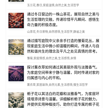
玉兰花,春日,家庭温情,自然之美,生活哲学
通过冬日窗边的一株山茶花，展现自然之美与
生活哲理的交融，传递珍惜平凡瞬间、感悟生
命力量的积极态度。
山茶花,冬日景物,自然感悟,生活哲学,静谧之美
通过描写庭院中父亲亲手打造的雏菊花丛，展
现家庭生活中微小却温暖的瞬间，传递人与自
然和谐共生的理念及平凡之处见真情的思考。
雏菊,家庭情感,自然之美,生活感悟,亲情
探讨薰衣草如何通过其美丽外观与淡雅香气，
为家庭空间带来宁静与温馨，同时传递对家的
归属感与内心的平和。
薰衣草,家居装饰,自然元素,生活感悟,慢生活哲学
栀子花以其洁白的花瓣和淡雅香气，为家居环
境增添诗意与温馨。详细解析栀子花的魅力，
并提供实用种植技巧，助你打造专属的栀子花