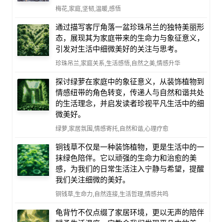
梅花,家庭,坚韧,温暖,感悟
通过描写客厅角落一盆珍珠吊兰的独特美丽形
态，展现其为家庭带来的生命力与象征意义，
引发对生活中细微美好的关注与思考。
珍珠吊兰,家庭关系,生活感悟,自然之美,情感升华
探讨绿萝在家庭中的象征意义，从装饰植物到
情感纽带的角色转变，传递人与自然和谐共处
的生活理念，并启发读者珍视平凡生活中的细
微美好。
绿萝,家居氛围,情感寄托,自然和谐,心理疗愈
铜钱草不仅是一种装饰植物，更是生活中的一
抹绿色陪伴。它以顽强的生命力和治愈的美
感，为我们的日常生活注入宁静与希望，提醒
我们关注细微的美好。
铜钱草,生命力,自然连接,生活哲理,情感共鸣
龟背竹不仅点缀了家居环境，更以无声的陪伴