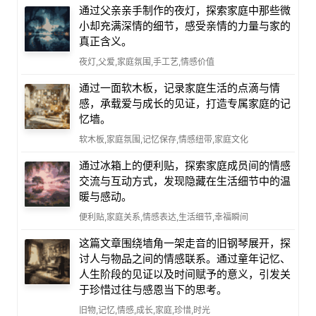
通过父亲亲手制作的夜灯，探索家庭中那些微
小却充满深情的细节，感受亲情的力量与家的
真正含义。
夜灯,父爱,家庭氛围,手工艺,情感价值
通过一面软木板，记录家庭生活的点滴与情
感，承载爱与成长的见证，打造专属家庭的记
忆墙。
软木板,家庭氛围,记忆保存,情感纽带,家庭文化
通过冰箱上的便利贴，探索家庭成员间的情感
交流与互动方式，发现隐藏在生活细节中的温
暖与感动。
便利贴,家庭关系,情感表达,生活细节,幸福瞬间
这篇文章围绕墙角一架走音的旧钢琴展开，探
讨人与物品之间的情感联系。通过童年记忆、
人生阶段的见证以及时间赋予的意义，引发关
于珍惜过往与感恩当下的思考。
旧物,记忆,情感,成长,家庭,珍惜,时光