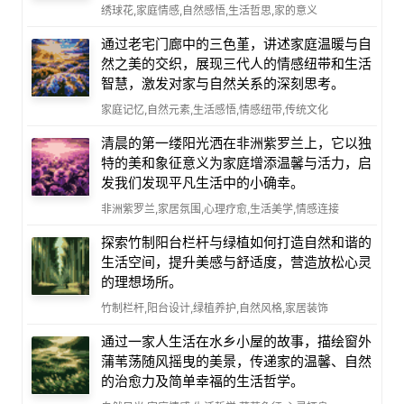
绣球花,家庭情感,自然感悟,生活哲思,家的意义
通过老宅门廊中的三色堇，讲述家庭温暖与自
然之美的交织，展现三代人的情感纽带和生活
智慧，激发对家与自然关系的深刻思考。
家庭记忆,自然元素,生活感悟,情感纽带,传统文化
清晨的第一缕阳光洒在非洲紫罗兰上，它以独
特的美和象征意义为家庭增添温馨与活力，启
发我们发现平凡生活中的小确幸。
非洲紫罗兰,家居氛围,心理疗愈,生活美学,情感连接
探索竹制阳台栏杆与绿植如何打造自然和谐的
生活空间，提升美感与舒适度，营造放松心灵
的理想场所。
竹制栏杆,阳台设计,绿植养护,自然风格,家居装饰
通过一家人生活在水乡小屋的故事，描绘窗外
蒲苇荡随风摇曳的美景，传递家的温馨、自然
的治愈力及简单幸福的生活哲学。