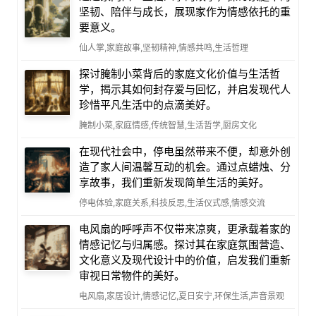
坚韧、陪伴与成长，展现家作为情感依托的重
要意义。
仙人掌,家庭故事,坚韧精神,情感共鸣,生活哲理
探讨腌制小菜背后的家庭文化价值与生活哲
学，揭示其如何封存爱与回忆，并启发现代人
珍惜平凡生活中的点滴美好。
腌制小菜,家庭情感,传统智慧,生活哲学,厨房文化
在现代社会中，停电虽然带来不便，却意外创
造了家人间温馨互动的机会。通过点蜡烛、分
享故事，我们重新发现简单生活的美好。
停电体验,家庭关系,科技反思,生活仪式感,情感交流
电风扇的呼呼声不仅带来凉爽，更承载着家的
情感记忆与归属感。探讨其在家庭氛围营造、
文化意义及现代设计中的价值，启发我们重新
审视日常物件的美好。
电风扇,家居设计,情感记忆,夏日安宁,环保生活,声音景观