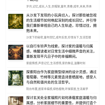
岁月,记忆,成长,人生,衣帽架,童年,青春,成年,未来,传承
从沙发下发现的小玩具切入，探讨那些被忽视
的生活细节如何唤起深刻的成长回忆，并引导
我们重新审视自己的人生轨迹，珍惜过往，拥
抱未来。
沙发下的秘密,童年回忆,成年反思,珍惜当下,生活哲理
以自行车铃声为线索，探讨家的温暖与归属
感，唤醒读者对日常生活中细微声音的关注，
重新发现平凡日子中的幸福瞬间。
家庭情感,声音记忆,生活感悟,家的象征,温馨时刻
探索阳台作为家庭微型绿洲的设计灵感，通过
葡萄藤、竹椅等元素营造诗意栖居地，感受人
与自然和谐共处的生活哲学。
阳台布置,居家幸福感,绿色植物,环保家居,生活美学
探讨玄关处全家福照片如何承载家庭温暖与归
属感，分析家居细节的重要性，并提供打造个