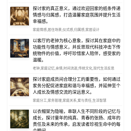
探讨家的真正意义，通过欢迎回家的纸条传递
情感与归属感，打造温馨家庭氛围并提升生活
幸福感。
家庭情感,居住场景,仪式感,归属感,家居设计
以客厅的老钟为核心意象，探讨其在家庭中的
功能性与情感意义，并反思现代科技冲击下传
统物件的价值，呼吁珍惜家人陪伴，感受家的
温暖。
老钟,家庭记忆,亲情,时间流逝,传统文化,现代生活反思
探讨家庭成员间合理分工的重要性，如何通过
家务分配促进家庭和谐与幸福感，并延伸至个
人成长及情感交流的深远意义。
家庭分工,家务管理,家庭关系,爱与责任,生活智慧
以衣帽架为隐喻，串联人生不同阶段的记忆与
成长，探讨童年的纯真、青春的张扬、成年的
责任及未来的传承，启发读者珍视生命中的每
个瞬间。