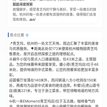
鼓励深度探索
放慢脚步，感受青芝坞的宁静与美好，享受一段难忘的旅
程。杭州的每一处景点都有其独特的故事，值得我们去发
现和体验。🌄🍃
景点位置
📍青芝坞，杭州的一处文艺天地，周边汇聚了丰富的美食
与优质服务。🌳距离此处仅172米便是杭州植物园青芝坞
售票处，是开启自然探索之旅的理想起点。
🍜蜗牛小馆与景点入口通道相连，仅43米之遥，主营甜
品，为您的味蕾带来甜蜜享受。疆小原(青芝坞店)位于46
米处，提供地道的中式菜肴，让您的用餐体验更加丰富多
彩。
迎晨餐厅坐落在140米外，而问粥道八方小吃则在150米
处，两者均为品尝中式美食的绝佳选择。朴墅(石虎山壹号
店)距离221米，专注于浙江菜系，带您领略地道的地方风
味。
☕杭一末EMoment(青芝坞店)位于玉古路，咖啡香气四
溢，是休憩放松的好去处。南山南餐厅融合中餐特色，虽