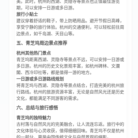
美。此时，杭州的西湖、灵隐寺等景点也正值最佳游览
期，可以安排一日游或多日游。
旅行小贴士
建议穿着舒适的鞋子，带上防晒用品。避开节假日高峰，
享受宁静的旅行体验。杭州的交通便利，可以轻松前往周
边景点，如千岛湖、天目山等。
五、青芝坞周边景点推荐
杭州其他热门景点
青芝坞距离西湖、灵隐寺等景点不远，可以安排一日游或
多日游。杭州的历史文化景观丰富，如杭州碑林、文瀾
閣、西冷印社等，都是值得一游的地方。
一日游或多日游路线规划
将青芝坞与西湖、灵隐寺等景点结合，打造完美的杭州旅
行路线。杭州的旅游资源丰富，无论是自然风光还是历史
文化，都能满足不同游客的需求。
六、总结与旅行感悟
青芝坞的独特魅力
古村落与自然风光的完美融合，让人流连忘返。旅行中的
文化体验与心灵收获，值得细细回味。青芝坞不仅是杭州
的一部分，更是中国传统文化与自然景观的缩影。