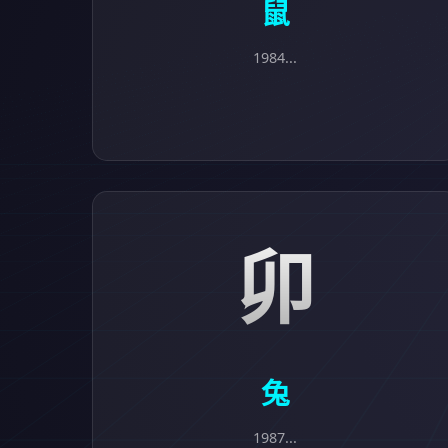
鼠
1984...
卯
兔
1987...