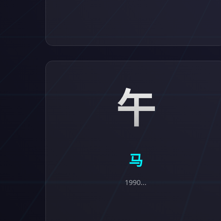
午
马
1990...