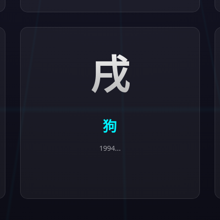
戌
狗
1994...