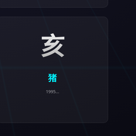
亥
猪
1995...