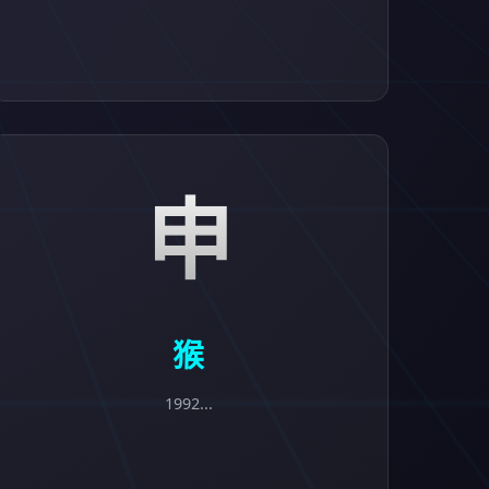
申
猴
1992...