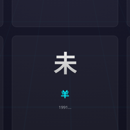
未
羊
1991...