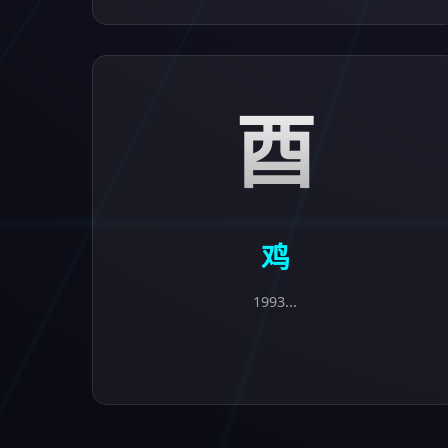
酉
鸡
1993...