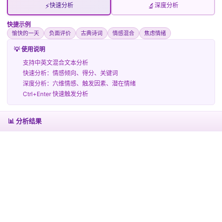
通过系统反馈，用户能够感知情感波动，提升交流沟通的
⚡
🔬
快速分析
深度分析
真实感受。
快捷示例
操作体验
愉快的一天
负面评价
古典诗词
情感混合
焦虑情绪
输入需要解析的文字，系统便会自动启动智能算法，迅速
💡 使用说明
给出详细情感报告。
支持中英文混合文本分析
报告中带有图表、数值和描述，让人轻松看懂文本中各个
快速分析：情感倾向、得分、关键词
情绪转折点。
深度分析：六维情感、触发因素、潜在情绪
操作界面简洁明快，反馈及时，让专业人士与普通用户都
Ctrl+Enter 快速触发分析
能简便上手。
简易使用
与高效分析的完美结合，为文本创作和信息沟通
📊 分析结果
提供了全新的视角。
实际应用场景
例如，将充满情绪波动的文章录入系统，
智能识别
后便会
标记出情感高潮和转折时刻。
用户可以依据分析结果调整措辞，优化表达效果，从而更
好地传递心声。
情感分析不仅帮助调整文稿风格，更激发创作灵感，让每
一次文字表达都更温暖、更具感染力。