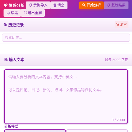
TOOLS
导航ㆍ在线效率工具
💝 情感分析
📋 示例导入
🗑️ 清空
🔍 开始分析
📋 复制结果
🌙 暗黑
⛶ 退出全屏
GPT
内容编辑
📂 历史记录
🗑️ 清空
1236
内容情感分析✨
探索内容情感分析：在线网页工具的威力
工具名称
内容情感分析
暂无历史记录
📝 输入文本
最多 2000 字符
分析后自动保存
对输入文本进行情感识别和分析，判断情感倾
核心功能
向及强度
工具特性
内容情感分析
利用大数据与人工智能技术，对输入的文本
进行细致解读。
系统能够精准捕捉文字里的情感倾向与强度，生成形象直
观的情感图谱。
0
/ 2000
借助先进的语义理解，每一段文字的细腻情绪，无论是柔
分析模式
情似水还是豪情万丈，都在分析中被清晰呈现。