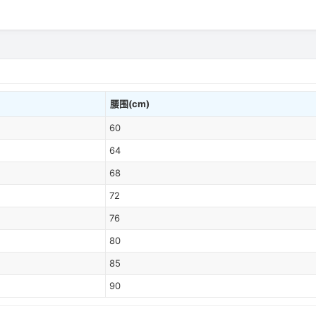
腰围(cm)
60
64
68
72
76
80
85
90