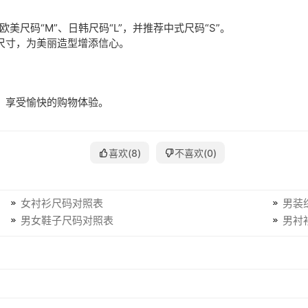
欧美尺码“M”、日韩尺码“L”，并推荐中式尺码“S”。
尺寸，为美丽造型增添信心。
，享受愉快的购物体验。
喜欢(
8
)
不喜欢(
0
)
女衬衫尺码对照表
男装
男女鞋子尺码对照表
男衬