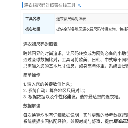
连衣裙尺码对照表在线工具
工具名称
连衣裙尺码对照表
核心功能
提供全球各地区连衣裙尺码转换查询，包括
连衣裙尺码对照表
跨越国界的时尚追求，让尺码转换成为网购必备的小助
通过全球数据比对，工具可将欧美、日韩、中式等不同
只需输入您的基本尺寸信息，如身高与体重，系统会智
简单操作
1. 输入您的关键数值信息；
2. 系统自动计算各地区尺码对比；
3. 根据数据以及
个性化建议
，选择最适您的连衣裙。
数据解读
每次换算均附有详细数据说明，
实时更新
的参考数据帮
系统根据多国搭配经验，兼顾时尚与舒适，提供
精准匹