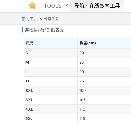
TOOLS
导航ㆍ在线效率工具
辅助工具
日常生活
连衣裙尺码对照表📖
尺码
胸围(cm)
S
80
M
85
L
90
XL
95
XXL
100
3XL
105
4XL
110
5XL
115