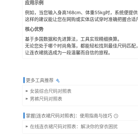
应用示例
例如，当您输入身高168cm、体重55kg时，系统便提供
这样的建议能让您在网购或实体店试穿时准确把握合适
核心优势
基于多国数据和先进算法，工具实现精细换算。
无论您处于哪个时尚角落，都能轻松找到最佳尺码匹配
让连衣裙挑选成为一段温馨而自信的旅程。
更多工具推荐
女装综合尺码对照表
男裤尺码对照表
掌握[连衣裙尺码对照表]：使用指南与技巧
在线连衣裙尺码对照表：解决你的穿衣困扰