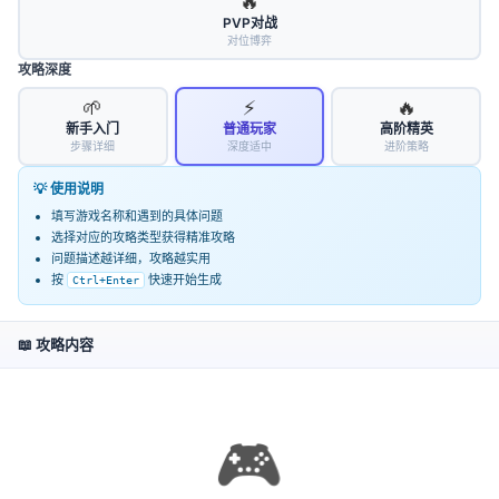
🔥
精彩的游戏体验。
PVP对战
对位博弈
喜欢(
20
)
不喜欢(
0
)
攻略深度
🌱
⚡
🔥
更多工具推荐
新手入门
普通玩家
高阶精英
景点推荐
步骤详细
深度适中
进阶策略
解决思路助手
💡 使用说明
地标识别
填写游戏名称和遇到的具体问题
利弊分析
选择对应的攻略类型获得精准攻略
问题描述越详细，攻略越实用
谁是卧底
按
快速开始生成
Ctrl+Enter
孙子兵法
📖 攻略内容
在线创意工具助手
© 2026 GptKong.com
┊
沪ICP备2021014086号-6
沪公网安备31011402006298号
🎮
🥬️
返回首页
浏览历史
全部工具