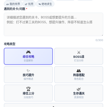
🧱 我的世界
🌿 饥荒
🔫 绝地求生
卡解析和技能搭配建议。
遇到的关卡/问题
*
直观图文搭配视频展示，使攻略内容使玩家一目了然。
操作方法
无论是关卡挑战还是角色培养，只需简单输入需求，系统
会自动识别并推送对应方案。
每个攻略均标注
关键技巧
、掉落位置和隐藏任务，便于玩
0
/300
家在激烈对战中做出最优决策。
攻略类型
方法步骤清晰，操作界面友好，帮助玩家轻松掌握规则。
🎮
⚔️
动态调整与互动
综合攻略
BOSS战
全面解析
打法分析
平台实时更新数据，通过分析最新游戏动态不断优化策
略。
✨
👥
玩家间可以通过评论与分享交流心得，通过互动实现经验
技巧提升
阵容搭配
互补。
操作精进
角色配合
每一次探寻攻略，都让游戏之旅更具乐趣，使每位玩家在
挑战中找到归属感和成就感。
🏆
🌿
借助这款工具，玩家不仅能迅速定位所需内容，更能获得
排位上分
生存通关
分段技巧
资源规划
贴合实战的建议。
操作简便、信息精准让每一步决策都充满信心，成就更加