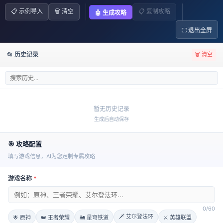
TOOLS
导航ㆍ在线效率工具
📋 示例导入
🗑️ 清空
📋 复制攻略
🤖 生成攻略
⛶ 退出全屏
GPT
工具探索
1409
游戏攻略✨
📂 历史记录
🗑️ 清空
终极游戏攻略: 无敌秘籍在线解析
工具名称
游戏攻略
暂无历史记录
实时解析用户输入需求，生成定制化的策略和
攻略；支持多种类型游戏方案推荐，包括战术
生成后自动保存
核心功能
布局、关卡分析和技能搭配建议；利用海量数
据和算法优化，为玩家提供精准且可操作的游
🎯 攻略配置
戏策略。
填写游戏信息，AI为您定制专属攻略
功能亮点
游戏名称
*
游戏攻略工具凭借
即时解析
用户需求，量身打造各类游戏
策略。
0
/60
玩家只需输入关键词或按
CTRL+K
快速开启查询，平台便
🗡️ 艾尔登法环
🌟 原神
👑 王者荣耀
🚂 星穹铁道
⚔️ 英雄联盟
会结合海量数据与先进算法，提供定制化的战术布局、关