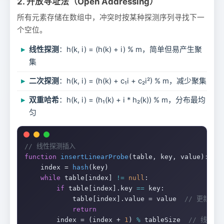
2. 开放寻址法（Open Addressing）
所有元素存储在数组中，冲突时按某种探测序列寻找下一
个空位。
线性探测
：h(k, i) = (h(k) + i) % m，简单但易产生聚
集
二次探测
：h(k, i) = (h(k) + c₁i + c₂i²) % m，减少聚集
双重哈希
：h(k, i) = (h₁(k) + i * h₂(k)) % m，分布最均
匀
// 线性探测插入
function
insertLinearProbe
(table, key, value):

    index = 
hash
(key)

while
 table[index] 
!=
null
:

if
 table[index].key 
==
 key:

            table[index].value = value  
// 更新
return
        index = (index + 
1
) 
%
 tableSize  
// 线性探