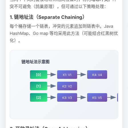
突不可避免（鸽巢原理），但可通过以下策略处理：
1. 链地址法（Separate Chaining）
每个桶存储一个链表，冲突的元素追加到链表中。Java
HashMap、Go map 等均采用此方法（可能结合红黑树优
化）。
链地址法示意图
[0]
K1: V1
K4: V4
[1]
K2: V2
[2]
K3: V3
K5: V5
K6: