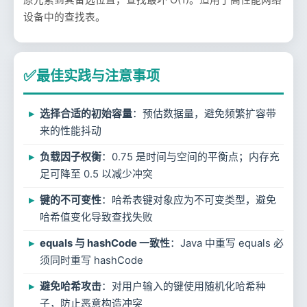
原元素到其备选位置，查找最坏 O(1)。适用于高性能网络
设备中的查找表。
✅
最佳实践与注意事项
选择合适的初始容量
：预估数据量，避免频繁扩容带
来的性能抖动
负载因子权衡
：0.75 是时间与空间的平衡点；内存充
足可降至 0.5 以减少冲突
键的不可变性
：哈希表键对象应为不可变类型，避免
哈希值变化导致查找失败
equals 与 hashCode 一致性
：Java 中重写 equals 必
须同时重写 hashCode
避免哈希攻击
：对用户输入的键使用随机化哈希种
子，防止恶意构造冲突