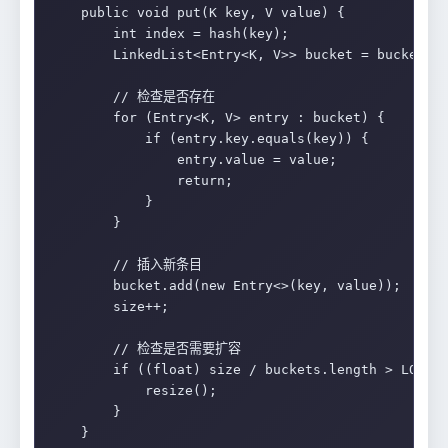
    public void put(K key, V value) {

        int index = hash(key);

        LinkedList<Entry<K, V>> bucket = buckets[i
        // 检查是否存在

        for (Entry<K, V> entry : bucket) {

            if (entry.key.equals(key)) {

                entry.value = value;

                return;

            }

        }

        // 插入新条目

        bucket.add(new Entry<>(key, value));

        size++;

        // 检查是否需要扩容

        if ((float) size / buckets.length > LOAD_F
            resize();

        }

    }
