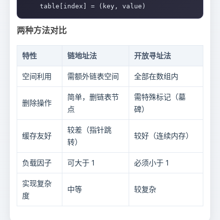
    table[index] = (key, value)
两种方法对比
特性
链地址法
开放寻址法
空间利用
需额外链表空间
全部在数组内
简单，删链表节
需特殊标记（墓
删除操作
点
碑）
较差（指针跳
缓存友好
较好（连续内存）
转）
负载因子
可大于 1
必须小于 1
实现复杂
中等
较复杂
度