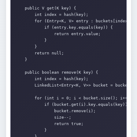
    public V get(K key) {

        int index = hash(key);

        for (Entry<K, V> entry : buckets[index]) {
            if (entry.key.equals(key)) {

                return entry.value;

            }

        }

        return null;

    }

    public boolean remove(K key) {

        int index = hash(key);

        LinkedList<Entry<K, V>> bucket = buckets[i
        for (int i = 0; i < bucket.size(); i++) {

            if (bucket.get(i).key.equals(key)) {

                bucket.remove(i);

                size--;

                return true;

            }

        }
