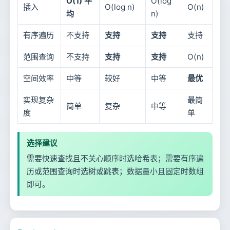
O(1) 平
O(log
插入
O(log n)
O(n)
均
n)
有序遍历
不支持
支持
支持
支持
范围查询
不支持
支持
支持
O(n)
空间效率
中等
较好
中等
最优
实现复杂
最简
简单
复杂
中等
度
单
选择建议
需要快速查找且不关心顺序时选哈希表；需要有序遍
历或范围查询时选树或跳表；数据量小且固定时数组
即可。