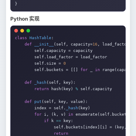
Python 实现
class
HashTable
:

def
__init__
(self, capacity=
16
, load_factor=
0
        self.capacity = capacity

        self.load_factor = load_factor

        self.size = 
0
        self.buckets = [[] 
for
 _ 
in
 range(capacity
def
_hash
(self, key):

return
 hash(key) 
%
 self.capacity

def
put
(self, key, value):

        index = self.
_hash
(key)

for
 i, (k, v) 
in
 enumerate(self.buckets[in
if
 k 
==
 key:

                self.buckets[index][i] = (key, val
return