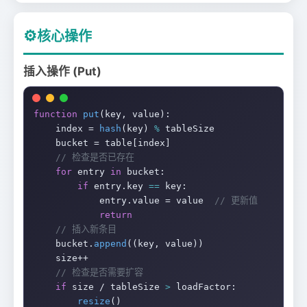
⚙️
核心操作
插入操作 (Put)
function
put
(key, value):

    index = 
hash
(key) 
%
 tableSize

    bucket = table[index]

// 检查是否已存在
for
 entry 
in
 bucket:

if
 entry.key 
==
 key:

            entry.value = value  
// 更新值
return
// 插入新条目
    bucket.
append
((key, value))

    size++

// 检查是否需要扩容
if
 size / tableSize 
>
 loadFactor:

resize
()