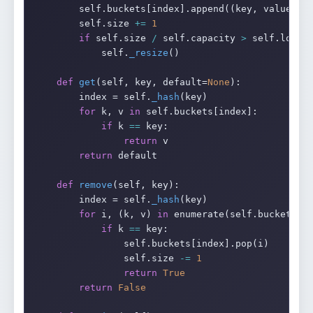
        self.buckets[index].append((key, value))

        self.size 
+=
1
if
 self.size 
/
 self.capacity 
>
 self.load_f
            self.
_resize
()

def
get
(self, key, default=
None
):

        index = self.
_hash
(key)

for
 k, v 
in
 self.buckets[index]:

if
 k 
==
 key:

return
 v

return
 default

def
remove
(self, key):

        index = self.
_hash
(key)

for
 i, (k, v) 
in
 enumerate(self.buckets[in
if
 k 
==
 key:

                self.buckets[index].pop(i)

                self.size 
-=
1
return
True
return
False