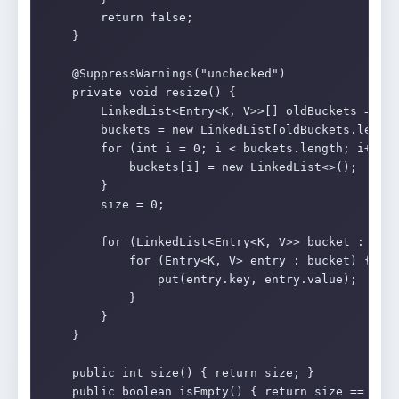
        return false;

    }

    @SuppressWarnings("unchecked")

    private void resize() {

        LinkedList<Entry<K, V>>[] oldBuckets = buc
        buckets = new LinkedList[oldBuckets.length
        for (int i = 0; i < buckets.length; i++) {
            buckets[i] = new LinkedList<>();

        }

        size = 0;

        for (LinkedList<Entry<K, V>> bucket : oldB
            for (Entry<K, V> entry : bucket) {

                put(entry.key, entry.value);

            }

        }

    }

    public int size() { return size; }

    public boolean isEmpty() { return size == 0; }