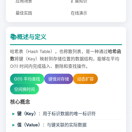
应用场景
扩展知识
最佳实践
在线演示
📚
概述与定义
哈希表（Hash Table），也称散列表，是一种通过
哈希函
数
将键（Key）映射到存储位置的数据结构，能够在平均
O(1) 时间内完成插入、删除和查找操作。
O(1) 平均查找
键值对存储
动态扩容
空间换时间
核心概念
键（Key）
：用于标识数据的唯一标识符
值（Value）
：与键关联的实际数据