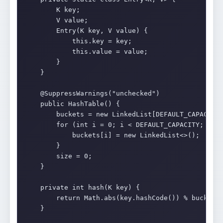
        K key;

        V value;

        Entry(K key, V value) {

            this.key = key;

            this.value = value;

        }

    }

    @SuppressWarnings("unchecked")

    public HashTable() {

        buckets = new LinkedList[DEFAULT_CAPACITY]
        for (int i = 0; i < DEFAULT_CAPACITY; i++)
            buckets[i] = new LinkedList<>();

        }

        size = 0;

    }

    private int hash(K key) {

        return Math.abs(key.hashCode()) % buckets.
    }
