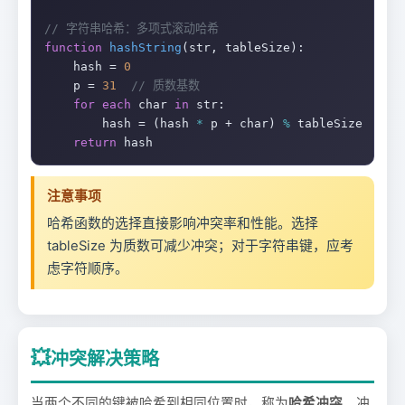
// 字符串哈希：多项式滚动哈希
function
hashString
(str, tableSize):

    hash = 
0
    p = 
31
// 质数基数
for
each
 char 
in
 str:

        hash = (hash 
*
 p + char) 
%
 tableSize

return
 hash
注意事项
哈希函数的选择直接影响冲突率和性能。选择
tableSize 为质数可减少冲突；对于字符串键，应考
虑字符顺序。
💥
冲突解决策略
当两个不同的键被哈希到相同位置时，称为
哈希冲突
。冲