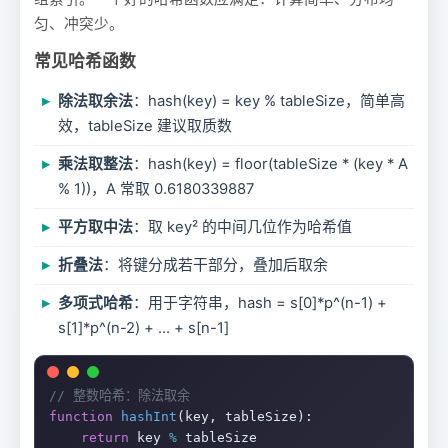
匀、冲突少。
常见哈希函数
除法取余法
：hash(key) = key % tableSize，简单高
效，tableSize 建议取质数
乘法取整法
：hash(key) = floor(tableSize * (key * A
% 1))，A 常取 0.6180339887
平方取中法
：取 key² 的中间几位作为哈希值
折叠法
：将键分成若干部分，叠加后取余
多项式哈希
：用于字符串，hash = s[0]*p^(n-1) +
s[1]*p^(n-2) + ... + s[n-1]
// 整数哈希：除法取余
function
hashInt
(key, tableSize):

return
 key 
%
 tableSize
