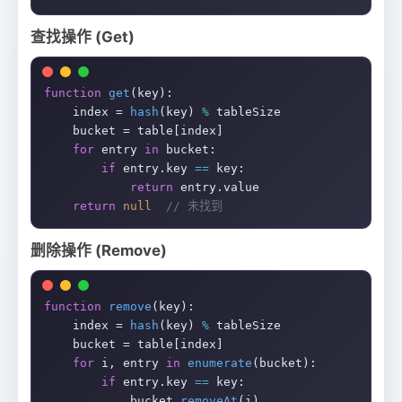
查找操作 (Get)
function
get
(key):

    index = 
hash
(key) 
%
 tableSize

    bucket = table[index]

for
 entry 
in
 bucket:

if
 entry.key 
==
 key:

return
 entry.value

return
null
// 未找到
删除操作 (Remove)
function
remove
(key):

    index = 
hash
(key) 
%
 tableSize

    bucket = table[index]

for
 i, entry 
in
enumerate
(bucket):

if
 entry.key 
==
 key:

            bucket.
removeAt
(i)
