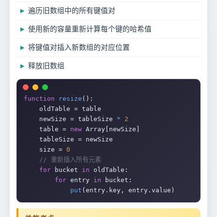
遍历旧数组中的所有键值对
使用新的容量重新计算每个键的哈希值
将键值对插入新数组的对应位置
释放旧数组
function
resize
():

    oldTable = table

    newSize = tableSize 
*
2
    table = 
new
 Array[newSize]

    tableSize = newSize

    size = 
0
// 重新插入所有元素
for
 bucket 
in
 oldTable:

for
 entry 
in
 bucket:

put
(entry.key, entry.value)