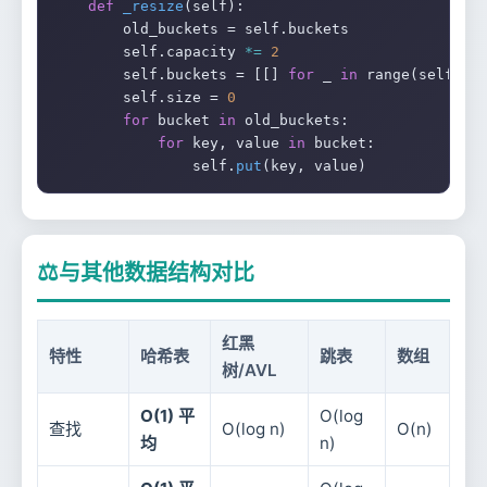
def
_resize
(self):

        old_buckets = self.buckets

        self.capacity 
*=
2
        self.buckets = [[] 
for
 _ 
in
 range(self.cap
        self.size = 
0
for
 bucket 
in
 old_buckets:

for
 key, value 
in
 bucket:

                self.
put
(key, value)
⚖️
与其他数据结构对比
红黑
特性
哈希表
跳表
数组
树/AVL
O(1) 平
O(log
查找
O(log n)
O(n)
均
n)