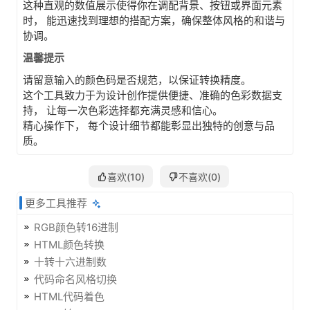
这种直观的数值展示使得你在调配背景、按钮或界面元素
时， 能迅速找到理想的搭配方案，确保整体风格的和谐与
协调。
温馨提示
请留意输入的颜色码是否规范，以保证转换精度。
这个工具致力于为设计创作提供便捷、准确的色彩数据支
持， 让每一次色彩选择都充满灵感和信心。
精心操作下， 每个设计细节都能彰显出独特的创意与品
质。
喜欢(
10
)
不喜欢(
0
)
更多工具推荐
RGB颜色转16进制
HTML颜色转换
十转十六进制数
代码命名风格切换
HTML代码着色