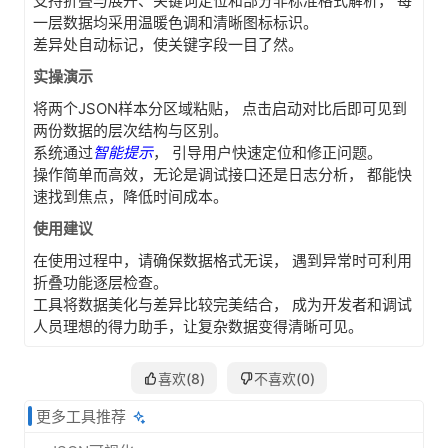
支持折叠与展开、关键词定位和部分非标准格式解析， 每
一层数据均采用温暖色调和清晰图标标识。
差异处自动标记，使关键字段一目了然。
实操演示
将两个JSON样本分区域粘贴， 点击启动对比后即可见到
两份数据的层次结构与区别。
系统通过
智能提示
， 引导用户快速定位和修正问题。
操作简单而高效，无论是调试接口还是日志分析， 都能快
速找到焦点，降低时间成本。
使用建议
在使用过程中，请确保数据格式无误， 遇到异常时可利用
折叠功能逐层检查。
工具将数据美化与差异比较完美结合， 成为开发者和调试
人员理想的得力助手，让复杂数据变得清晰可见。
喜欢(
8
)
不喜欢(
0
)
更多工具推荐