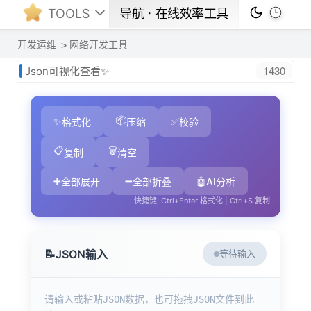
TOOLS
导航ㆍ在线效率工具
开发运维
网络开发工具
1430
Json可视化查看✨
📦
✨
✅
格式化
压缩
校验
📋
🗑️
复制
清空
➕
➖
🤖
全部展开
全部折叠
AI分析
快捷键: Ctrl+Enter 格式化 | Ctrl+S 复制
📝
JSON输入
等待输入