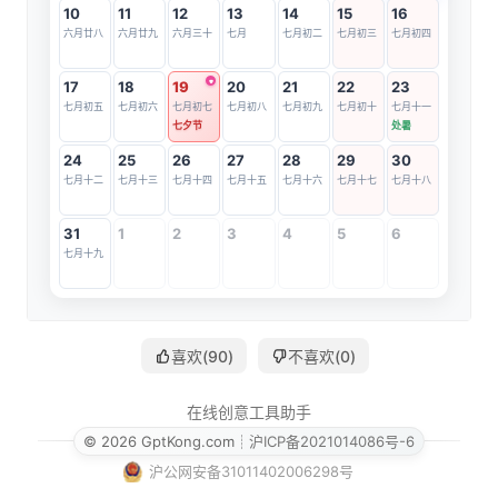
10
11
12
13
14
15
16
六月廿八
六月廿九
六月三十
七月
七月初二
七月初三
七月初四
17
18
19
20
21
22
23
七月初五
七月初六
七月初七
七月初八
七月初九
七月初十
七月十一
七夕节
处暑
24
25
26
27
28
29
30
七月十二
七月十三
七月十四
七月十五
七月十六
七月十七
七月十八
31
1
2
3
4
5
6
七月十九
喜欢(
90
)
不喜欢(
0
)
在线创意工具助手
© 2026 GptKong.com
┊
沪ICP备2021014086号-6
沪公网安备31011402006298号