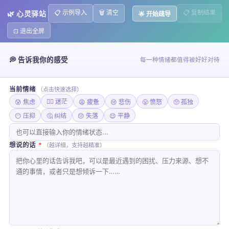
TOOLS
导航ㆍ在线效率工具
📋 示例导入
🗑️ 清空
📋 复制结果
🌿 心灵驿站
🌟 开始疏导
⊡ 退出全屏
GPT
AI应用
1681
心灵驿站🌿
💭 告诉我你的感受
每一种情绪都值得被好好对待
心灵驿站：疗愈你的在线辅助工具
当前情绪
（点击快速选择）
工具名称
心灵驿站
😶‍🌫️ 迷茫
😰 焦虑
😩 疲惫
😢 悲伤
😤 愤怒
🥺 孤独
智能情感识别：利用先进的自然语言处理技
😶 压抑
🤔 纠结
😔 失落
😌 平静
术，精准捕捉用户情绪变化。
个性化心理辅导：根据用户的实际情感状态，
提供定制化的建议和情绪疏导。
想说的话
*
（越详细，支持越精准）
核心功能
匿名安全交流：构建私密、安全的对话环境，
保护用户隐私。
持续反馈优化：基于用户反馈数据不断迭代更
新，提升整体服务体验。
温暖心情的守护者
心灵驿站
致力于打造一个安全、私密且充满关怀的空间。