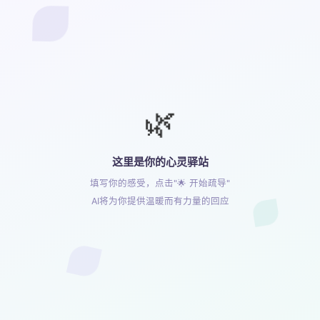
所需功能。
温暖而专业的引导，让每一次使用成为心灵的休憩时光，
犹如在心灵的驿站里找到一片宁静与力量。
喜欢(
8
)
不喜欢(
0
)
🌿
更多工具推荐
心理咨询
鼓励自己
这里是你的心灵驿站
夸夸助手
填写你的感受，点击"🌟 开始疏导"
日记助手
AI将为你提供温暖而有力量的回应
毒鸡汤
写情书
在线创意工具助手
© 2026 GptKong.com
┊
沪ICP备2021014086号-6
沪公网安备31011402006298号