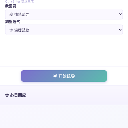
Ctrl+Enter 快速生成
平台利用先进的自然语言处理技术，
实时捕捉
情感波动，
我需要
帮助您更好地认识自我。
无论生活节奏多快，都能在这里获得温柔的情绪疏导与实
期望语气
际建议。
智能情感识别与个性化建议
当您输入文字时，系统会智能识别情绪变化，快速捕捉内
心细微情感。
基于精准数据，平台随即为您提供
贴心指导
，匹配最适合
您的情绪调适方案，让每一次对话都变得温暖而安心。
匿名交流与持续优化
🌟 开始疏导
通过安全加密技术，平台构建私密环境，让您可以自由表
达内心感受。
无论是烦忧还是喜悦， 心灵驿站始终为您保驾护航。
🌸 心灵回应
此外，团队不断倾听用户反馈，持续优化功能，每一点改
进都为您带来更顺畅、更贴心的体验。
简易使用体验
平台界面简洁清晰，操作步骤直观明了。
从情绪识别到建议反馈，都经过精心设计， 助您迅速找到