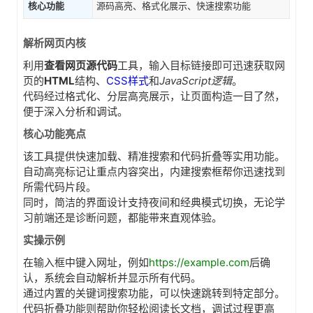
核心功能
源码高亮、格式化展示、快速搜索功能
解析网页内核
利用
查看网页源代码
工具，输入目标链接即可迅速获取网
页的
HTML
结构、
CSS样式
和
JavaScript逻辑
。
代码经过格式化、分层高亮展示，让页面构造一目了然，
便于深入分析和调试。
核心功能亮点
该工具提供快速加载、精准搜索和代码折叠等实用功能。
自动高亮标记让重点内容突出，内建搜索框帮你迅速找到
所需代码片段。
同时，简洁的界面设计支持夜间和经典模式切换，无论学
习前端还是诊断问题，都能带来直观体验。
实操示例
在输入框中键入网址，例如
https://example.com
后确
认，系统会自动解析并显示所有代码。
通过内置的关键词搜索功能，可以快速跳转到特定部分。
代码折叠功能则帮助你轻松阅读长文档，调试过程更高