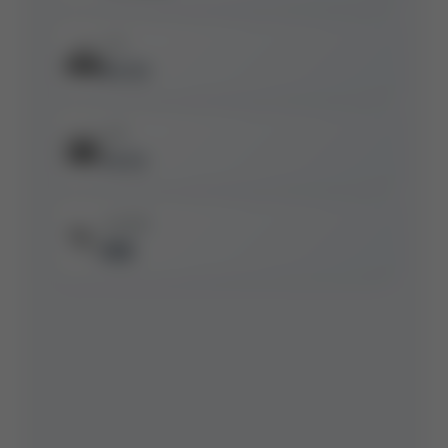
日出
🌅
06:30
日落
🌇
18:45
运动指数
🏃
适宜