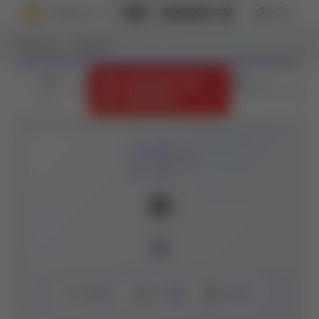
TOOLS
导航ㆍ在线效率工具
辅助工具
日常生活
📍
▼
⌨️
⚠️
未能获取天气数
⛶
更新于 13:53
据，请稍后重试
📍
市
2026年8月7日 星期五
25
°C
☀️
晴朗
💧
🌬️
🌡️
65%
3级
26°C
湿度
风力
体感