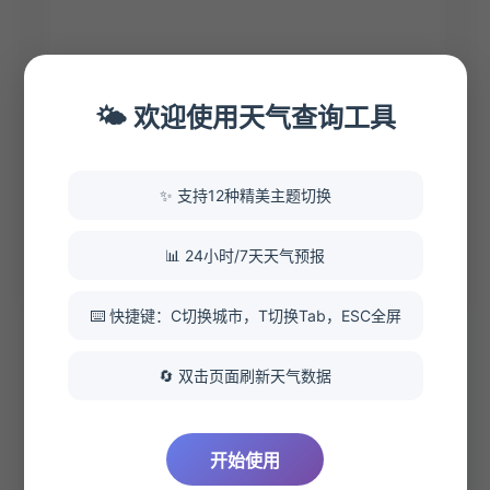
🌤️ 欢迎使用天气查询工具
✨ 支持12种精美主题切换
📊 24小时/7天天气预报
⌨️ 快捷键：C切换城市，T切换Tab，ESC全屏
风力风向
💨
西风
1级
🔄 双击页面刷新天气数据
24h降水
🌧️
开始使用
0 mm