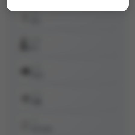
湿度
💧
65%
体感温度
🌡️
26°C
能见度
👁️
10km
紫外线
☀️
中等
气压
🎈
1013 hPa