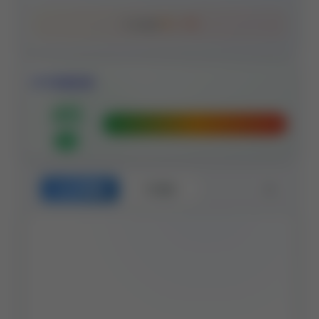
°C ~
°C
今日温度
空气质量指数
45
优
🔄
24小时预报
7天预报