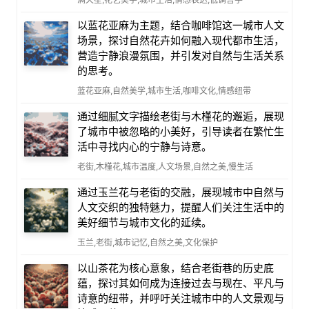
以蓝花亚麻为主题，结合咖啡馆这一城市人文
场景，探讨自然花卉如何融入现代都市生活，
营造宁静浪漫氛围，并引发对自然与生活关系
的思考。
蓝花亚麻,自然美学,城市生活,咖啡文化,情感纽带
通过细腻文字描绘老街与木槿花的邂逅，展现
了城市中被忽略的小美好，引导读者在繁忙生
活中寻找内心的宁静与诗意。
老街,木槿花,城市温度,人文场景,自然之美,慢生活
通过玉兰花与老街的交融，展现城市中自然与
人文交织的独特魅力，提醒人们关注生活中的
美好细节与城市文化的延续。
玉兰,老街,城市记忆,自然之美,文化保护
以山茶花为核心意象，结合老街巷的历史底
蕴，探讨其如何成为连接过去与现在、平凡与
诗意的纽带，并呼吁关注城市中的人文景观与