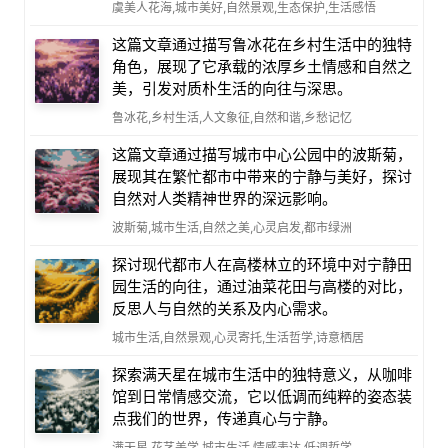
虞美人花海,城市美好,自然景观,生态保护,生活感悟
这篇文章通过描写鲁冰花在乡村生活中的独特
角色，展现了它承载的浓厚乡土情感和自然之
美，引发对质朴生活的向往与深思。
鲁冰花,乡村生活,人文象征,自然和谐,乡愁记忆
这篇文章通过描写城市中心公园中的波斯菊，
展现其在繁忙都市中带来的宁静与美好，探讨
自然对人类精神世界的深远影响。
波斯菊,城市生活,自然之美,心灵启发,都市绿洲
探讨现代都市人在高楼林立的环境中对宁静田
园生活的向往，通过油菜花田与高楼的对比，
反思人与自然的关系及内心需求。
城市生活,自然景观,心灵寄托,生活哲学,诗意栖居
探索满天星在城市生活中的独特意义，从咖啡
馆到日常情感交流，它以低调而纯粹的姿态装
点我们的世界，传递真心与宁静。
满天星,花艺美学,城市生活,情感表达,低调哲学