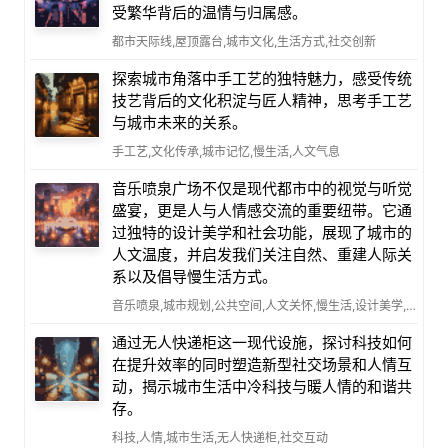
受繁华背后的温情与归属感。
都市天际线,屋顶露台,城市文化,生活方式,社交创新
探索城市角落中手工艺的独特魅力，感受传统
技艺背后的文化积淀与匠人精神，思考手工艺
与城市未来的关系。
手工艺,文化传承,城市记忆,慢生活,人文气息
音乐喷泉广场不仅是现代都市中的视觉与听觉
盛宴，更是人与人情感交流的重要纽带。它通
过独特的设计美学和社会功能，展现了城市的
人文温度，并启发我们关注自然、重建人际关
系以及倡导慢生活方式。
音乐喷泉,城市规划,公共空间,人文关怀,慢生活,设计美学,社会互动
通过无人快递柜这一现代设施，探讨科技如何
在提升效率的同时塑造新型社交场景和人情互
动，揭示城市生活中冷科技与暖人情的和谐共
存。
科技,人情,城市生活,无人快递柜,社交互动