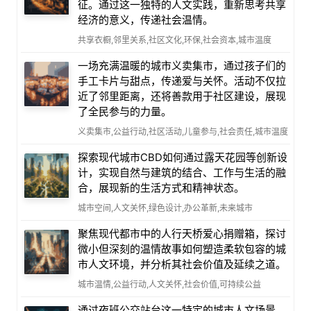
征。通过这一独特的人文实践，重新思考共享
经济的意义，传递社会温情。
共享衣橱,邻里关系,社区文化,环保,社会资本,城市温度
一场充满温暖的城市义卖集市，通过孩子们的
手工卡片与甜点，传递爱与关怀。活动不仅拉
近了邻里距离，还将善款用于社区建设，展现
了全民参与的力量。
义卖集市,公益行动,社区活动,儿童参与,社会责任,城市温度
探索现代城市CBD如何通过露天花园等创新设
计，实现自然与建筑的结合、工作与生活的融
合，展现新的生活方式和精神状态。
城市空间,人文关怀,绿色设计,办公革新,未来城市
聚焦现代都市中的人行天桥爱心捐赠箱，探讨
微小但深刻的温情故事如何塑造柔软包容的城
市人文环境，并分析其社会价值及延续之道。
城市温情,公益行动,人文关怀,社会价值,可持续公益
通过夜班公交站台这一特定的城市人文场景，