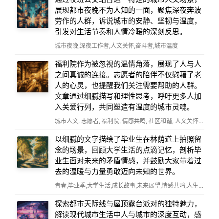
展现都市夜晚不为人知的一面，聚焦深夜奔波
劳作的人群，诉说城市的安静、坚韧与温度，
引发对生活节奏和人情冷暖的深刻反思。
城市夜晚,深夜工作者,人文关怀,奋斗者,城市温度
福利院作为被忽视的温情角落，展现了人与人
之间真诚的连接。志愿者的陪伴不仅慰藉了老
人的心灵，也提醒我们关注需要帮助的人群。
文章通过细腻描写和理性思考，呼吁更多人加
入关爱行列，共同塑造有温度的城市灵魂。
城市人文, 志愿者, 福利院, 情感共鸣, 社区和谐, 人文关怀, 温暖瞬间
以细腻的文字描绘了毕业生在林荫道上拍照留
念的场景，回顾大学生活的点滴记忆，剖析毕
业生面对未来的矛盾情感，并鼓励大家带着过
去的温暖与力量勇敢迈向未知的世界。
青春,毕业季,大学生活,成长故事,未来展望,情感共鸣,人生转折
探索都市天际线与屋顶露台派对的独特魅力，
解读现代城市生活中人与城市的深度互动，感