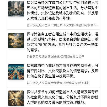
探讨音乐快闪在城市公共空间中如何通过人与
艺术的互动塑造温暖的城市生活，分析其对个
体情感、集体记忆及城市形象的影响，并反思
艺术融入现代都市的可能性。
音乐快闪,城市生活,公共艺术,人文关怀,社区归属感,城市设计
探讨跨省务工者在陌生城市中的生活状态，通
过日常孤独与坚持、周末聚会的情感联结，重
新定义“家”的内涵，并呼吁社会关注这一群体
的需求。
跨省务工者,归属感,城市化,情感联结,社会关怀
探索城市中心商场与古庙并存的独特景观，分
析空间对比、文化交融及人的情感需求，反思
如何在快节奏生活中找到平衡。
城市文化,人文景观,传统传承,现代化发展,精神寄托
探讨共享单车如何塑造城市人文场景及其背后
的社会意义和文化价值，分析其对不同年龄段
人群的影响以及带来的城市管理挑战。