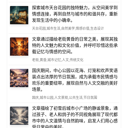
探索城市天台花园的独特魅力，从空间美学到
情感连接，再到自然与城市的和谐共存，重新
发现生活中的小确幸。
天台花园,城市生活,自然美学,情感价值,生态设计
文章通过描绘老街黄昏的日常之美，展现其独
特的人文魅力和文化价值，并呼吁珍惜这些承
载记忆与情感的空间。
老街,黄昏,城市记忆,人文,传统文化
国庆期间，中心公园以花海、灯笼和欢声笑语
装点出浓厚的节日氛围，成为承载市民情感与
欢乐的重要纽带，展现自然与人文交融的美好
场景。
国庆,城市公园,人文景观,公共生活,节日氛围
文章描绘了初雪后城市小广场的静谧景象，通
过孩子、老人和鸽子的不同视角展现了现代都
市中的人文温情与自然韵味，启发人们用心感
受日常中的美好。