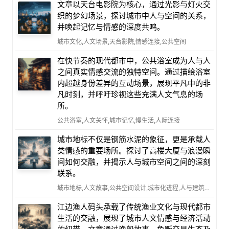
文章以天台电影院为核心，通过光影与灯火交
织的梦幻场景，探讨城市中人与空间的关系，
并唤起记忆与情感的深度共鸣。
城市文化,人文场景,天台影院,情感连接,公共空间
在快节奏的现代都市中，公共浴室成为人与人
之间真实情感交流的独特空间。通过描绘浴室
内超越身份差异的互动场景，展现平凡中的非
凡时刻，并呼吁珍视这些充满人文气息的场
所。
公共浴室,人文关怀,城市记忆,慢生活,人际连接
城市地标不仅是钢筋水泥的象征，更是承载人
类情感的重要场所。探讨了高楼大厦与浪漫瞬
间如何交融，并揭示人与城市空间之间的深刻
联系。
城市地标,人文故事,公共空间设计,城市化进程,人与建筑关系
江边渔人码头承载了传统渔业文化与现代都市
生活的交融，展现了城市人文情感与经济活动