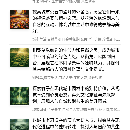
雏菊,咖啡馆,生活哲学,治愈力量,文艺场景
探索城市公园中盛开的郁金香，感受它们带来
的视觉盛宴与精神慰藉。从花海的绚烂到人与
自然的互动，体会城市生活中难得的宁静与美
好。
城市生活,自然景观,郁金香花期,公共空间价值,珍惜当下,人文关怀
铜钱草以顽强的生命力和自然之美，成为城市
中不可或缺的绿色点缀。从街角、公园到阳
台，展现它在不同场景中的独特魅力，并探讨
其带给都市人的精神慰藉与文化意义。
铜钱草,城市生活,自然之美,疗愈之友,绿色植物
探索竹子在现代城市园林中的独特价值，从视
觉享受到心灵治愈，再到文化象征与未来规
划，展现人与自然和谐共生的美好图景。
城市园林,竹子美学,自然与人文,城市生态,竹林步道,文化象征,未来城市规划
以城市老河道旁的蒲苇为切入点，描绘其在现
代化进程中的独特韵味，探讨人与自然的共生