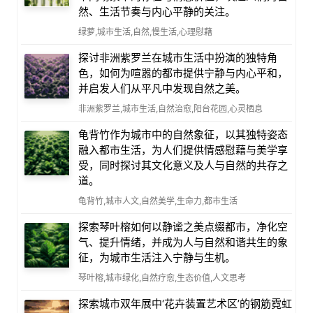
然、生活节奏与内心平静的关注。
绿萝,城市生活,自然,慢生活,心理慰藉
探讨非洲紫罗兰在城市生活中扮演的独特角
色，如何为喧嚣的都市提供宁静与内心平和，
并启发人们从平凡中发现自然之美。
非洲紫罗兰,城市生活,自然治愈,阳台花园,心灵栖息
龟背竹作为城市中的自然象征，以其独特姿态
融入都市生活，为人们提供情感慰藉与美学享
受，同时探讨其文化意义及人与自然的共存之
道。
龟背竹,城市人文,自然美学,生命力,都市生活
探索琴叶榕如何以静谧之美点缀都市，净化空
气、提升情绪，并成为人与自然和谐共生的象
征，为城市生活注入宁静与生机。
琴叶榕,城市绿化,自然疗愈,生态价值,人文思考
探索城市双年展中‘花卉装置艺术区’的钢筋霓虹