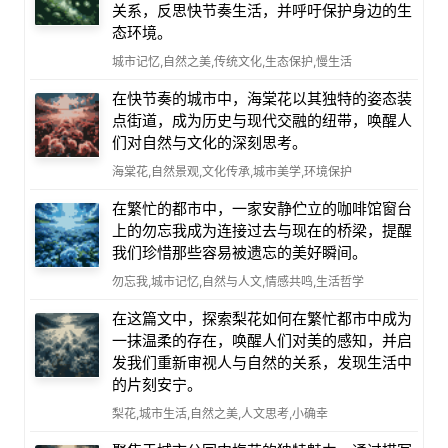
关系，反思快节奏生活，并呼吁保护身边的生
态环境。
城市记忆,自然之美,传统文化,生态保护,慢生活
在快节奏的城市中，海棠花以其独特的姿态装
点街道，成为历史与现代交融的纽带，唤醒人
们对自然与文化的深刻思考。
海棠花,自然景观,文化传承,城市美学,环境保护
在繁忙的都市中，一家安静伫立的咖啡馆窗台
上的勿忘我成为连接过去与现在的桥梁，提醒
我们珍惜那些容易被遗忘的美好瞬间。
勿忘我,城市记忆,自然与人文,情感共鸣,生活哲学
在这篇文中，探索梨花如何在繁忙都市中成为
一抹温柔的存在，唤醒人们对美的感知，并启
发我们重新审视人与自然的关系，发现生活中
的片刻安宁。
梨花,城市生活,自然之美,人文思考,小确幸