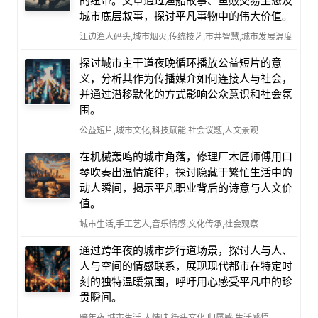
的纽带。文章通过渔船故事、鱼贩交易生态及
城市底层叙事，探讨平凡事物中的伟大价值。
江边渔人码头,城市烟火,传统技艺,市井智慧,城市发展温度
探讨城市主干道夜晚循环播放公益短片的意
义，分析其作为传播媒介如何连接人与社会，
并通过潜移默化的方式影响公众意识和社会氛
围。
公益短片,城市文化,科技赋能,社会议题,人文景观
在机械轰鸣的城市角落，修理厂木匠师傅用口
琴吹奏出温情旋律，探讨隐藏于繁忙生活中的
动人瞬间，揭示平凡职业背后的诗意与人文价
值。
城市生活,手工艺人,音乐情感,文化传承,社会观察
通过跨年夜的城市步行道场景，探讨人与人、
人与空间的情感联系，展现现代都市在特定时
刻的独特温暖氛围，呼吁用心感受平凡中的珍
贵瞬间。
跨年夜,城市生活,人情味,街头文化,归属感,生活感悟