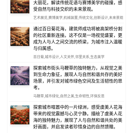
大丽花，解读传统花语与赛博美学的碰撞，感
受自然与科技交织的未来景观。
艺术展览,赛博美学,机械装置,传统文化,创新设计,未来景观
通过百日菊花海，建筑师成功将被高架桥分割
的社区重新连接。这不仅是一场视觉盛宴，更
成为人与人之间交流的桥梁，为城市注入温暖
与归属感。
百日菊,城市设计,人文关怀,邻里关系,生态美学
探索城市街头马鞭草的独特魅力，从视觉之美
到生命力象征，展现人与自然和谐共存的美好
场景，并引发对城市绿色空间及生活韧性的思
考。
马鞭草,城市绿化,自然之美,生命韧性,环保反思
探索城市喧嚣中的一片绿洲，感受虞美人花海
带来的视觉震撼与心灵宁静。描绘了虞美人花
海的独特魅力，展现了人与自然和谐共处的美
好画面，并启发读者珍惜身边的自然馈赠。