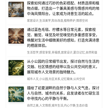
探索如何通过巧妙的色彩搭配、材质选择和植
物点缀，打造出一个兼具美感与情感共鸣的地
中海风情阳台，让家成为诗意生活的起点。
家居设计,生活美学,阳台改造,植物养护,情感空间
通过蓝色毛毯、柠檬水等日常元素，探索视
觉、触觉、味觉及听觉嗅觉的多重感官享受，
唤醒对生活中细微美好的感知，打造充满诗意
的栖居体验。
生活哲学,感官享受,幸福感,居家设计,夏日记忆,自然和谐
从小公园的日常细节出发，探讨自然与生活的
交融、社区情感的纽带以及公共空间的意义，
展现城市人文场景的独特魅力。
城市人文,小公园,社区关系,记忆载体,公共空间
描绘了初夏湖畔的自然宁静与人文气息，探讨
人与自然、城市的关系，启发读者在忙碌生活
中寻找内心的平静与平衡。
自然之美,人文情感,城市生活,内心宁静,生态价值