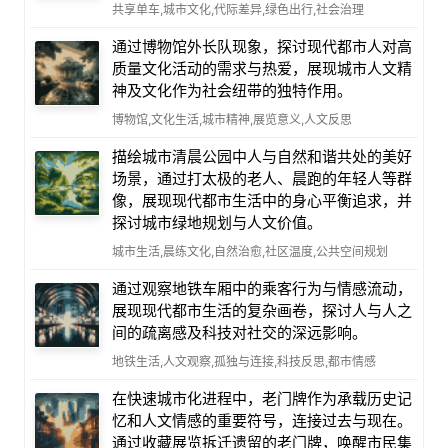
共享单车,城市文化,代际差异,绿色出行,社会治理
通过博物馆外长队现象，探讨现代都市人对高
质量文化活动的需求与热爱，展现城市人文精
神及文化作为社会纽带的独特作用。
博物馆,文化生活,城市精神,展览意义,人文反思
描绘城市清晨公园中人与自然和谐共处的美好
场景，通过打太极的老人、晨跑的年轻人等群
像，展现现代都市生活中的身心平衡追求，并
探讨城市绿地规划与人文价值。
城市生活,晨练文化,自然治愈,社区温度,公共空间规划
通过观察地铁车厢中的乘客行为与情感流动，
展现现代都市生活的复杂画卷，探讨人与人之
间的疏离感及科技对社交的深远影响。
地铁生活,人文观察,孤独与连接,科技反思,都市情感
在快速城市化进程中，老门牌作为承载历史记
忆和人文情感的重要符号，连接过去与现在。
通过收藏展览拆迁遗留的老门牌，唤醒市民集