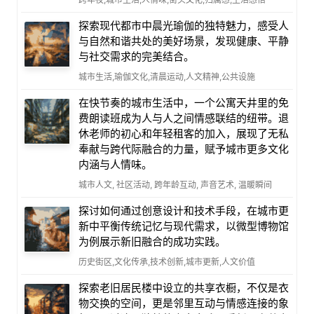
探索现代都市中晨光瑜伽的独特魅力，感受人
与自然和谐共处的美好场景，发现健康、平静
与社交需求的完美结合。
城市生活,瑜伽文化,清晨运动,人文精神,公共设施
在快节奏的城市生活中，一个公寓天井里的免
费朗读班成为人与人之间情感联结的纽带。退
休老师的初心和年轻租客的加入，展现了无私
奉献与跨代际融合的力量，赋予城市更多文化
内涵与人情味。
城市人文, 社区活动, 跨年龄互动, 声音艺术, 温暖瞬间
探讨如何通过创意设计和技术手段，在城市更
新中平衡传统记忆与现代需求，以微型博物馆
为例展示新旧融合的成功实践。
历史街区,文化传承,技术创新,城市更新,人文价值
探索老旧居民楼中设立的共享衣橱，不仅是衣
物交换的空间，更是邻里互动与情感连接的象