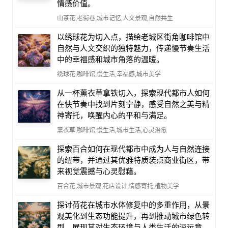
情感价值。
山茶花,老街巷,城市记忆,人文景观,自然共生
以绣球花为切入点，描绘老城区街角咖啡馆中
自然与人文交织的独特魅力，传递慢节奏生活
中的幸福感和城市角落的温暖。
绣球花,咖啡馆,慢生活,幸福感,城市美学
从一杯薰衣草拿铁切入，探索现代都市人如何
在快节奏中找到片刻宁静，感受自然之美与精
神寄托，唤醒内心的平和与满足。
薰衣草,咖啡馆,慢生活,城市生活,心灵治愈
探索百合如何在现代都市中成为人与自然连接
的纽带，并通过其优雅特质装点商业街区，带
来视觉震撼与心灵慰藉。
百合花,城市景观,花店设计,情感寄托,植物美学
探讨荷花在城市水体修复中的多重作用，从景
观美化到生态功能提升，再到推动城市绿色转
型，展现其对生态环境与人类生活的深远意