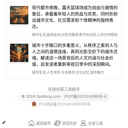
现代都市夜晚，露天篮球场成为自由与激情的
象征，承载着年轻人的热血与欢笑，同时折射
出城市文化、社交需求和个体精神的独特表
达。
城市生活,篮球运动,社区归属感,数字化对抗,公共空间规划
城市十字路口的多重意义，从秩序之美到人与
人之间的温情连接，再到光影交织下的城市灵
魂，解读这一场景背后的人文内涵与社会价
值，启发读者重新审视日常中的深刻瞬间。
城市生活,人文关怀,社会秩序,文化记忆,城市魅力
在线创意工具助手
© 2026 GptKong.com
┊
沪ICP备2021014086号-6
沪公网安备31011402006298号
🍂
返回首页
浏览历史
全部工具