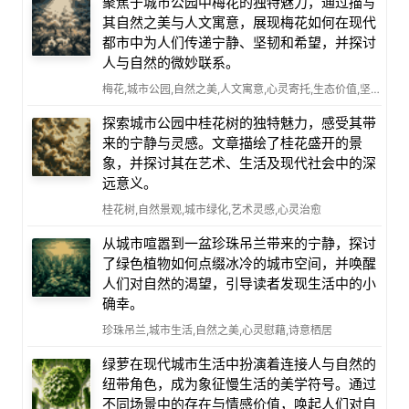
聚焦于城市公园中梅花的独特魅力，通过描写
其自然之美与人文寓意，展现梅花如何在现代
都市中为人们传递宁静、坚韧和希望，并探讨
人与自然的微妙联系。
梅花,城市公园,自然之美,人文寓意,心灵寄托,生态价值,坚韧品格
探索城市公园中桂花树的独特魅力，感受其带
来的宁静与灵感。文章描绘了桂花盛开的景
象，并探讨其在艺术、生活及现代社会中的深
远意义。
桂花树,自然景观,城市绿化,艺术灵感,心灵治愈
从城市喧嚣到一盆珍珠吊兰带来的宁静，探讨
了绿色植物如何点缀冰冷的城市空间，并唤醒
人们对自然的渴望，引导读者发现生活中的小
确幸。
珍珠吊兰,城市生活,自然之美,心灵慰藉,诗意栖居
绿萝在现代城市生活中扮演着连接人与自然的
纽带角色，成为象征慢生活的美学符号。通过
不同场景中的存在与情感价值，唤起人们对自