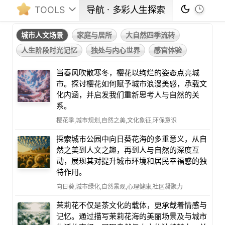
TOOLS
导航ㆍ多彩人生探索
城市人文场景
家庭与居所
大自然四季流转
人生阶段时光记忆
独处与内心世界
感官体验
当春风吹散寒冬，樱花以绚烂的姿态点亮城
市。探讨樱花如何赋予城市浪漫美感，承载文
化内涵，并启发我们重新思考人与自然的关
系。
樱花季,城市规划,自然之美,文化象征,环保意识
探索城市公园中向日葵花海的多重意义，从自
然之美到人文之趣，再到人与自然的深度互
动，展现其对提升城市环境和居民幸福感的独
特作用。
向日葵,城市绿化,自然景观,心理健康,社区凝聚力
茉莉花不仅是茶文化的载体，更承载着情感与
记忆。通过描写茉莉花海的美丽场景及与城市