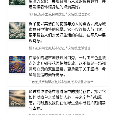
生活的交织，展现自然与人文的独特魅力，并
启发读者珍惜身边的点滴美好。
茉莉花,城市生活,自然景观,人文情感,哲理思考
栀子花以其洁白的花瓣与沁人的幽香，成为城
市夏日中独特的风景。它不仅连接人与自然，
更承载着人们对美好生活的向往，在平凡中展
现诗意。
栀子花,自然之美,城市记忆,人文情感,生活哲理
在繁忙的城市地铁通风口旁，一片由三色堇装
点的废弃钢琴花园悄然绽放。这不仅是一场视
觉与心灵的双重盛宴，更承载了关于坚持、希
望与创造的美好寓意。
三色堇,废弃钢琴改造,城市温度,艺术装置,小确幸
通过描述雏菊在咖啡馆中的独特存在，探讨它
如何以简单之美触动人心，带来宁静与归属
感，同时启发我们在忙碌生活中寻找片刻纯净
与幸福。