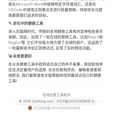
是在
Microsoft Word
中替换特定字符或词汇，还是在
VSCode
中使用正则表达式进行批量替换，持续优化与提
炼都是我们追求的目标。
🔨 进化中的替换工具
进入互联网时代，传统的本地替换工具有时显得有些束手
束脚。因此，出现了一批在线的替换工具，比如
Repl.it
和
RegExr
等. 它们不仅极大地方便了全球的用户，还运用了
一些最新技术如正则表达式, 实现了实时预览功能。
🚀 未来是更好
在众多替换工具中找到适合自己的并不易事，体验和效率
往往决定着用户的选择. 无论你是程序员、编辑者或者其
他职业, 我们都希望本文能帮助你找到最适合自己的替换
工具!
在线创意工具助手
© 2026 GptKong.com
┊
沪ICP备2021014086号-6
沪公网安备31011402006298号