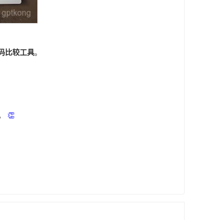
码比较工具
。
。
👏