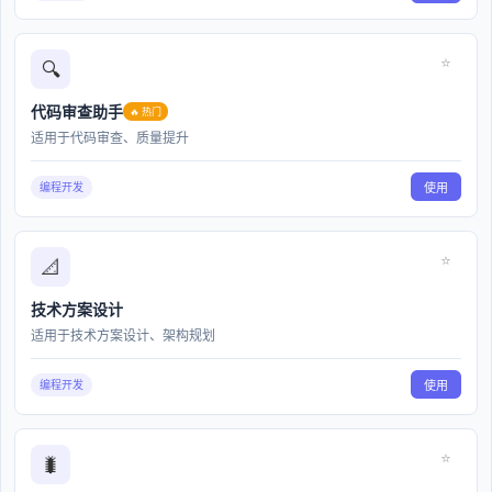
选择合适提示词后，还可以进一步调整和优化，使表达更
贴合您的需求。
如此温馨简便的流程，助您在内容创作中轻松突破瓶颈。
⭐
🔍
代码审查助手
🔥 热门
喜欢(
24
)
不喜欢(
0
)
适用于代码审查、质量提升
更多工具推荐
编程开发
使用
产品命名
标题生成
故事创作
⭐
📐
心得体会
解决思路助手
技术方案设计
组词
适用于技术方案设计、架构规划
编程开发
使用
掌握[GPT提示词]：使用指南与技巧
探索在线工具GPT提示词的力量
⭐
探索GPT提示词：智能写作的新视角
🐛
探索GPT提示词工具：在线、界面友好、功能强大