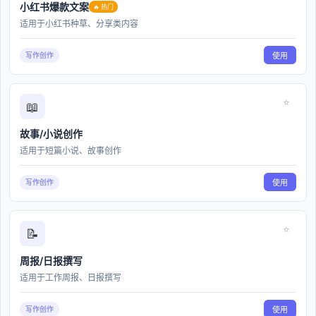
这一工具致力于提升创作效率，让每一次 AI 交互都更加精
小红书爆款文案
🔥 热门
准和高效。
适用于小红书种草、分享类内容
分类展示与检索
写作创作
使用
简洁的操作界面支持用户输入关键词或类别，从而直接浏
览各类提示词。
智能分类模块不仅清晰归纳，还能根据用户输入进行实时
⭐
📖
搜索，帮助您在海量数据中迅速定位目标提示词。
每个分类都贴近应用场景，让信息获取更加直观可靠。
故事/小说创作
智能推荐优势
适用于短篇小说、故事创作
当用户输入关键词后，系统会自动比对并推荐相应的提示
写作创作
使用
词。
无论是创意写作、营销文案还是技术说明，都可以轻松获
得贴合情境的建议。
⭐
通过此智能匹配机制，新手与专家均可体会到高效便捷的
📝
使用体验，节省宝贵时间。
周报/日报撰写
实用操作步骤
适用于工作周报、日报撰写
进入页面后，将相应关键词输入搜索框。
系统快速响应后，您能直接在分类模块内浏览结果。
写作创作
使用