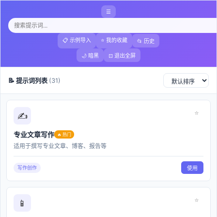
TOOLS
导航ㆍ在线效率工具
☰
GPT
工具探索
📋 示例导入
⭐ 我的收藏
📂 历史
1060
GPT提示词✨
🌙 暗黑
⊡ 退出全屏
常用GPT提示词工具使用指南
📝 提示词列表
(31)
工具名称
GPT提示词
通过分类展示、关键词检索及智能推荐等功
⭐
✍️
能，帮助用户快速定位适合不同应用场景的提
核心功能
示词，为AI交互和文本生成提供便捷、高效的
专业文章写作
参考资源。
🔥 热门
适用于撰写专业文章、博客、报告等
核心功能概览
写作创作
使用
GPT提示词
在线工具专注于为各类应用场景输出适配的提
示词。
通过分类展示、关键词检索和智能推荐，用户可迅速找到
⭐
📱
满足需求的文案建议。