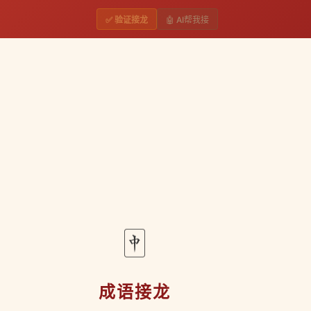
✅ 验证接龙
🤖 AI帮我接
用户输入成语并自动匹配生成接龙成语序列，但目前未能确认在技术实现、应用
体验。
🀄
接成语，让你体验接龙的连贯乐趣。
能感受中华智慧的独特魅力。
成语接龙
不同用户的视觉需求。
准确。