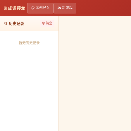
TOOLS
导航ㆍ在线效率工具
📋 示例导入
🎮 新游戏
🀄 成语接龙
GPT
AI应用
📂 历史记录
🗑️ 清空
成语接龙🀄
在线运用成语接龙提高你的词汇和思维能力
暂无历史记录
工具名称
成语接龙
核心功能
该工具基于传统成语接龙游戏规则，支持
使用指南
成语接龙
依托传统成语游戏规则，带来轻松有趣的接龙
只需在输入框中键入成语，系统便会自动检索并匹配可
整个过程操作简便，不论是闲暇娱乐还是语言学习，都
核心特色
工具界面清新明快，支持
明亮
与
暗色调
两种模式，满足
内置智能提示与自动补全功能，使得成语输入更加高效