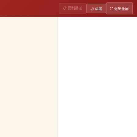
📋 复制接龙
🌙 暗黑
⛶ 退出全屏
1293
场景或效率上有独特的创新或改进。