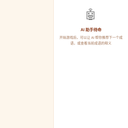
🤖
AI 助手待命
开始游戏后，可以让 AI 帮你推荐下一个成
语，或查看当前成语的释义
语
号-6