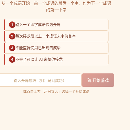
从一个成语开始，前一个成语的最后一个字，作为下一个成语
底蕴在轻松互动中呈现。
的第一个字
荐后续接龙词“影影绰绰”。
输入一个四字成语作为开局
1
一场文化的传递，让你在娱乐中领略古人智慧。
每次接龙须以上一个成语末字为首字
2
查询的准确与迅速。
不能重复使用已出现的成语
3
将传统文化融入现代生活。
不会了可以让 AI 来帮你接龙
4
你在字里行间体会岁月沉淀的智慧。
喜欢(
12
)
不喜欢(
0
)
🚀 开始游戏
或点击上方「示例导入」选择一个开局成语
词语造句
谜语
反义词
歇后
在线创意工具助手
，释放您的创意潜能
，打破创作的边界
yright
© 2026 GptKong.com
. All Rights Reserved.
┊
沪ICP备2021014086