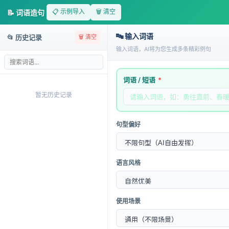
TOOLS
导航ㆍ在线效率工具
📋 示例导入
🗑️ 清空
📝 词语造句
GPT
AI应用
🔤 输入词语
📂 历史记录
🗑️ 清空
输入词语，AI将为您生成多条精彩例句
词语造句✨
创新使用词语造句——在线工具简介
词语 / 短语
*
暂无历史记录
工具名称
词语造句
核心功能
智能解析用户输入，自动生成多样
句型偏好
相关工具
语法检查器、同义词替换工具、文
词语造句工具
语言风格
词语造句
在线工具以智能解析功能为依托，输入关键词
无论是日常写作还是课堂练习，这款工具皆能提供文雅
使用场景
轻松操作体验
只需在输入框内输入
关键词
，系统即可呈现多种句子组