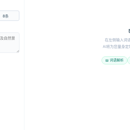
记录，重拾灵感。
率。
8条
文意，又兼具个性化表达。
趋精准、自然。
在左侧输入词语
AI将为您量身
反复对比句式组合。
📖 词语解析
好地探索语言中的情感和细节之美。
喜欢(
16
)
不喜欢(
0
)
近义词
换个
成语接龙
评语