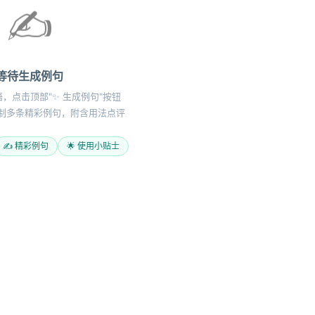
✍️
等待生成例句
，点击顶部"✨ 生成例句"按钮
定制多条精彩例句，附含用法点评
✍️ 精彩例句
🌟 使用小贴士
表达
助手