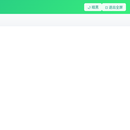
🌙 暗黑
⊡ 退出全屏
1257