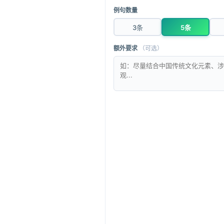
支持批量生成，用户能够快速定位目标句式，查看历史
例句数量
清新界面加上直观排列，让整个操作过程充满愉悦与效
3条
5条
个性定制与智能优化
根据用户需求，工具能够切换至不同主题风格。
额外要求
（可选）
当输入关键词如“回忆”、“梦想”时，生成的句子既符合
系统内嵌的优化建议帮助调整结构，力求每一句话都更
使用须知
为取得最佳效果，建议用户输入准确无误的关键词，并
每次尝试，都可能激发独到的创意。
借助词语造句工具，您不仅提升文字表达能力，也能更
更多工具推荐
组词
语法检查