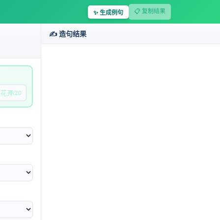
📋 复制结果
✨ 生成例句
✍️ 造句结果
0/20
化句型，适应不同语境场景，支持批量生成例句及提供个性化优化建议
本纠错工具
后系统便自动生成多样句型。
、活泼等多种风格选择，满足不同语境场景的表达需求。
合。