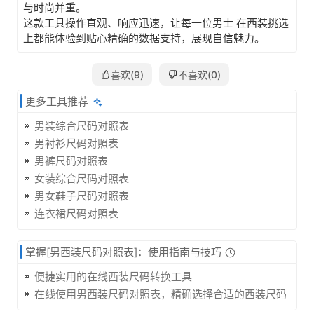
与时尚并重。
这款工具操作直观、响应迅速，让每一位男士 在西装挑选
上都能体验到贴心精确的数据支持，展现自信魅力。
喜欢(
9
)
不喜欢(
0
)
更多工具推荐
男装综合尺码对照表
男衬衫尺码对照表
男裤尺码对照表
女装综合尺码对照表
男女鞋子尺码对照表
连衣裙尺码对照表
掌握[男西装尺码对照表]：使用指南与技巧
便捷实用的在线西装尺码转换工具
在线使用男西装尺码对照表，精确选择合适的西装尺码