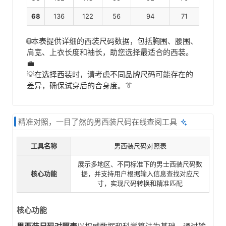
68
136
122
56
94
71
🌐本表提供详细的西装尺码数据，包括胸围、腰围、
肩宽、上衣长度和袖长，助您选择最适合的西装。
💼
💡在选择西装时，请考虑不同品牌尺码可能存在的
差异，确保试穿后的合身度。👔
精准对照，一目了然的男西装尺码在线查阅工具
工具名称
男西装尺码对照表
展示多地区、不同标准下的男士西装尺码数
核心功能
据，并支持用户根据输入信息查找对应尺
寸，实现尺码转换和精准匹配
核心功能