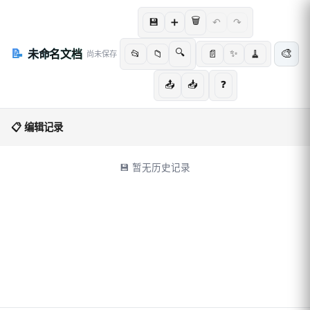
🗑️
➕
💾
↶
↷
📝
🎨
未命名文档
🔍
✨
📂
📁
📄
🧹
尚未保存
📤
📥
❓
📋 编辑记录
💾 暂无历史记录