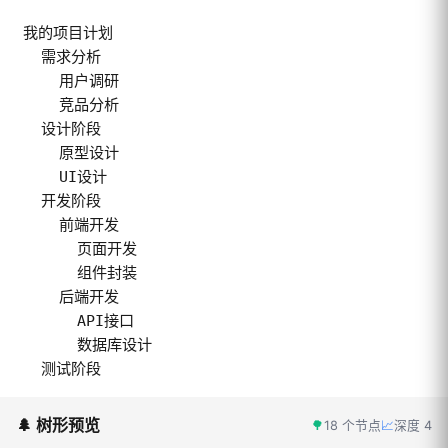
🌲 树形预览
🌳
18 个节点
📈
深度 4