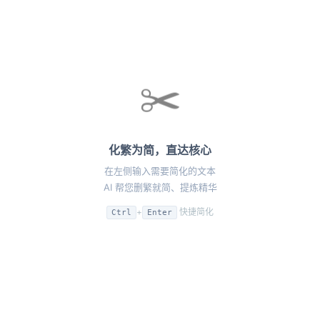
内置词库和语法规则不断更新，使不同文本均能获得精炼
选择适合的场景与简化程度
处理。
可生成多版本差异化结果
通过简化复杂句式， 用户能快速理清思路，聚焦重点，提
历史自动保存，最多20条
升表达精准度及沟通效果。
+
快捷简化
Ctrl
Enter
简约明快的表达方式，为各类场景带来真实而温暖的文字
✂️
魅力，助你事半功倍。
喜欢(
32
)
不喜欢(
0
)
化繁为简，直达核心
更多工具推荐
在左侧输入需要简化的文本
文章翻译
AI 帮您删繁就简、提炼精华
文章排版
+
快捷简化
Ctrl
Enter
问题解答
文本润色
韩语翻译
词语造句
在线创意工具助手