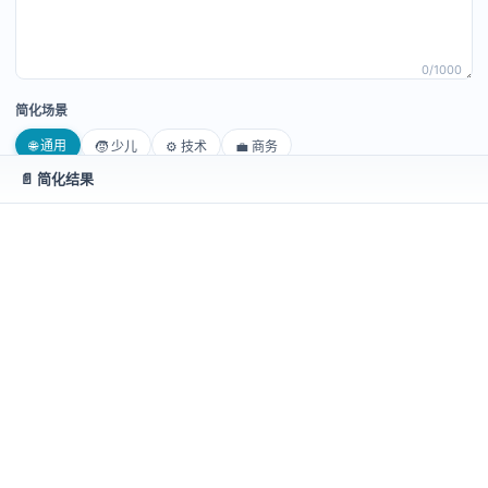
系统深入分析句法、识别关键部分，
优化长句结构
，有效
提升内容的可读性，并助力信息高效提取。
经过智能调校， 冗余赘述得以消除，保留核心思想与情感
0
/1000
色彩，令表达更为明快流畅。
简化场景
操作流程
🌐 通用
🧒 少儿
⚙️ 技术
💼 商务
只需将需要优化的文本粘帖至输入框， 系统便会自动拆解
📄 简化结果
句子成分并调整语法结构。
简化程度
无论是撰写工作报告、商务邮件，还是整理学术资料， 均
轻度
适度
深度
能在保持原意的基础上，精准提升条理性和阅读体验。
删除重复冗余，保持核心完整，减少约40-50%
使用提示
输出版本
为获得更佳效果，请保证文本逻辑清晰。
1版
2版
3版
系统将依据预设规则， 自动
删除多余信息
，突出关键信
息。
✂️ 开始简化
例子：
输入“会议记录内容繁杂，难以提炼要点”，系统将
优化为“记录清晰，突出要点”，确保重要信息迅速呈现。
💡 使用说明
高效沟通助力
输入需要简化的句子或段落