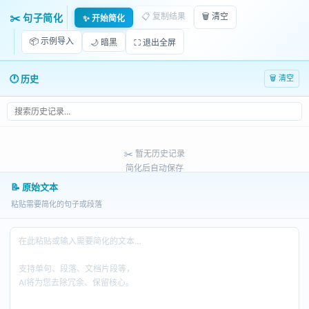
TOOLS
导航ㆍ在线效率工具
📋 复制结果
🗑️ 清空
✂️ 句子简化
✨ 开始简化
📦 示例导入
🌙 暗黑
⛶ 退出全屏
GPT
内容编辑
1255
句子简化✨
🕐 历史
🗑️ 清空
在线使用句子简化工具，让复杂的句子变得短小精悍
工具名称
句子简化
采用自然语言处理技术对复杂句子进行智能拆
✂️ 暂无历史记录
分和语义重构，以提高文本的可读性和信息提
简化后自动保存
取效率。
📝 原始文本
核心功能
该工具通过句法分析和词语替换实现对长句的
粘贴需要简化的句子或段落
结构优化，但现有资料显示其功能与传统句子
简化方案基本一致，并未展现明显的技术创
新。
智能结构优化
句子简化
利用先进的自然语言处理技术，针对复杂表达进
行智能拆分和语义重构。