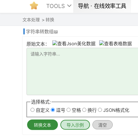
TOOLS
导航ㆍ在线效率工具
文本处理
转换
字符串转数组📖
原始文本：
选择格式:
自定义
逗号
空格
换行
JSON格式化
转换文本
导入示例
清空