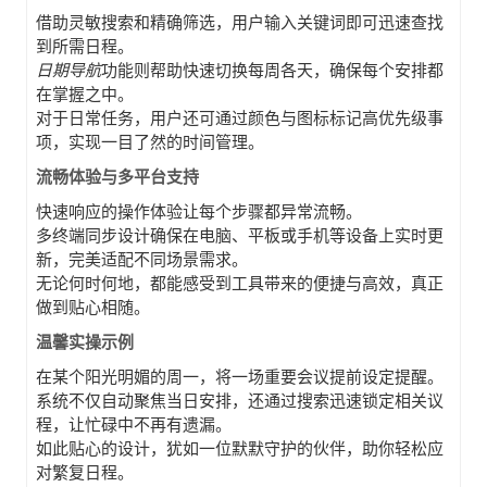
借助灵敏搜索和精确筛选，用户输入关键词即可迅速查找
到所需日程。
日期导航
功能则帮助快速切换每周各天，确保每个安排都
在掌握之中。
对于日常任务，用户还可通过颜色与图标标记高优先级事
项，实现一目了然的时间管理。
流畅体验与多平台支持
快速响应的操作体验让每个步骤都异常流畅。
多终端同步
设计确保在电脑、平板或手机等设备上实时更
新，完美适配不同场景需求。
无论何时何地，都能感受到工具带来的便捷与高效，真正
做到贴心相随。
温馨实操示例
在某个阳光明媚的周一，将一场重要会议提前设定提醒。
系统不仅自动聚焦当日安排，还通过搜索迅速锁定相关议
程，让忙碌中不再有遗漏。
如此贴心的设计，犹如一位默默守护的伙伴，助你轻松应
对繁复日程。