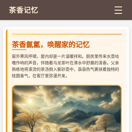
茶香记忆
茶香氤氲，唤醒家的记忆
窗外寒风呼啸，屋内却是一片温暖祥和。厨房里传来水壶咕
噜作响的声音，伴随着乌龙茶叶在沸水中舒展的清香。父亲
熟练地将滚烫的茶汤倒入紫砂壶中，袅袅热气裹挟着独特的
桂圆香气，在客厅里弥漫开来。