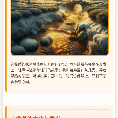
这熟悉的味道总能唤起儿时的记忆：母亲端着茶杯坐在沙发
上，轻声讲述她年轻时的故事；我和弟弟围在茶几旁，捧着
温热的茶盏，听得出神。那一刻，时间仿佛静止，只剩下茶
香萦绕心间。