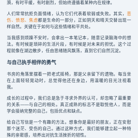
漪，有时平缓，有时剧烈，但始终遵循着某种内在规律。
人们常常抗拒负面情绪，认为它们代表着软弱或失败。其实，
悲
伤、愤怒、焦虑
都是生命的一部分，正如阴天和晴天交替出现一
样自然。关键在于如何与这些情绪和平共处。
当我感到烦躁不安时，会拿出一本笔记本，随意记录脑海中的想
法。有时候是琐碎的生活片段，有时候是对未来的担忧。这个过
程就像在湖边散步，任由思绪随风飘荡，直到它们自然沉淀。
与自己执手相伴的勇气
书房的角落里摆着一把老式摇椅，那是父亲留下的遗物。每当坐
在上面轻轻晃动时，总觉得他还在身边，用温暖的目光注视着
我。
成长的过程中，我们总是急于寻求外界的认可，却忽略了最重要
的关系——与自己的相处。真正成熟的标志不是取悦他人，而是
学会接纳完整的自己，包括优点和缺点。
给自己写信是一个有趣的方法。想象你是最好的朋友，正在安慰
那个迷茫、受伤的自己。通过这种方式，我们能够建立起一种特
殊的亲密感，培养出对抗生活挫折的韧性。