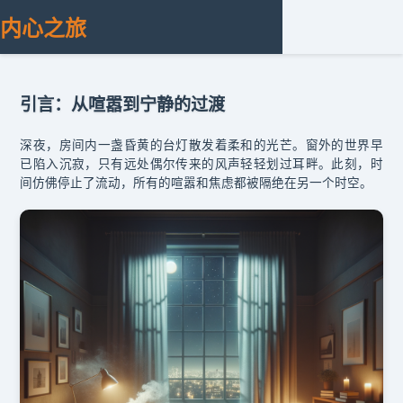
内心之旅
引言：从喧嚣到宁静的过渡
深夜，房间内一盏昏黄的台灯散发着柔和的光芒。窗外的世界早
已陷入沉寂，只有远处偶尔传来的风声轻轻划过耳畔。此刻，时
间仿佛停止了流动，所有的喧嚣和焦虑都被隔绝在另一个时空。