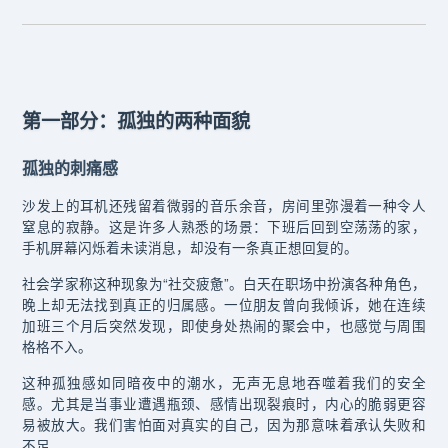
第一部分：孤独的两种面貌
孤独的刺痛感
沙发上的耳机还残留着微弱的音乐余音，房间里弥漫着一种令人
窒息的寂静。这是许多人熟悉的场景：下班后回到空荡荡的家，
手机屏幕闪烁着未读消息，却没有一条真正想回复的。
社会学家称这种现象为“社交疲惫”。白天在职场中扮演各种角色，
晚上却无法找到真正的归属感。一位朋友曾向我倾诉，她在连续
加班三个月后突然发现，即使身处热闹的聚会中，也感觉与周围
格格不入。
这种孤独感如同暗夜中的潮水，无声无息地吞噬着我们的安全
感。尤其是当事业遭遇瓶颈、感情出现裂痕时，内心的脆弱更容
易被放大。我们害怕面对真实的自己，因为那意味着承认失败和
不足。