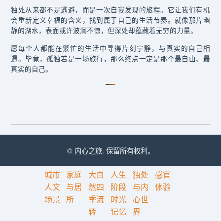
独处从来都不是逃避，而是一次自我发现的旅程。它让我们有机
会重新定义幸福的含义，找到属于自己的生活节奏。就像那片幽
静的湖水，表面或许波澜不惊，但深处却蕴藏着无穷的力量。
愿每个人都能在繁忙的生活中寻得片刻宁静，与真实的自己相
遇。毕竟，孤独若是一场旅行，那么终点一定是那个最自由、最
真实的自己。
© 内心之旅. 保留所有权利。
城市
家庭
大自
人生
独处
感官
人文
与居
然四
阶段
与内
体验
场景
所
季流
时光
心世
转
记忆
界