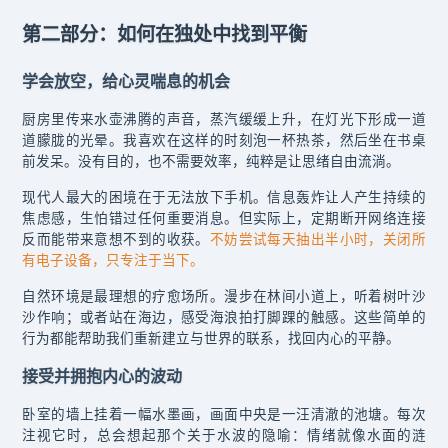
第二部分：如何在独处中找到平衡
学会放空，给心灵喘息的机会
厨房里传来水壶沸腾的声音，蒸汽缓缓上升，在灯光下形成一道
道朦胧的光晕。我喜欢在这样的时刻泡一杯热茶，然后坐在书桌
前发呆。没有目的，也不需要效率，纯粹是让思绪自由流淌。
现代人最大的困境在于无法放下手机。信息轰炸让人产生持续的
焦虑感，生怕错过任何重要消息。但实际上，定期断开网络连接
反而能带来意想不到的收获。
不妨尝试每天抽出半小时，关闭所
有电子设备，只专注于当下。
自然环境是最理想的疗愈场所。漫步在林间小道上，听着树叶沙
沙作响；或者站在海边，感受海浪拍打脚踝的触感。这些简单的
行为都能帮助我们重新建立与世界的联系，找回内心的平静。
接受并拥抱内心的波动
卧室的墙上挂着一幅水墨画，画面中央是一汪清澈的池塘。每次
注视它时，总会想起那个关于水波的隐喻：情绪就像水面的涟