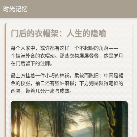
时光记忆
门后的衣帽架：人生的隐喻
每个人家中，或许都有这样一个不起眼的角落——一
个挂满外套的衣帽架。那些衣物层层叠叠，像是岁月
在门后留下的注脚。
最上方挂着一件小巧的棉袄，柔软而陈旧；中间是褪
色的校服，袖口还有些许磨损；下方则是熨得笔挺的
西装，带着几分严肃与成熟。