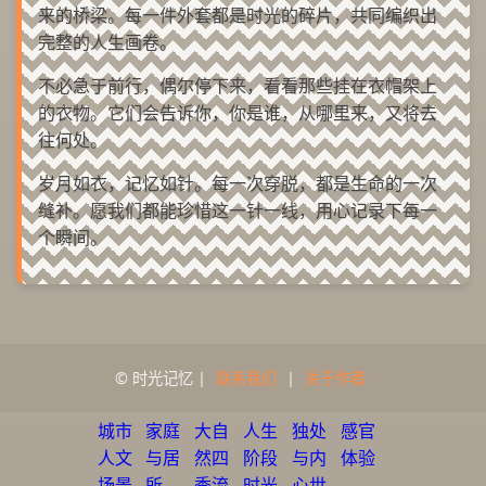
来的桥梁。每一件外套都是时光的碎片，共同编织出
完整的人生画卷。
不必急于前行，偶尔停下来，看看那些挂在衣帽架上
的衣物。它们会告诉你，你是谁，从哪里来，又将去
往何处。
岁月如衣，记忆如针。每一次穿脱，都是生命的一次
缝补。愿我们都能珍惜这一针一线，用心记录下每一
个瞬间。
© 时光记忆 |
联系我们
|
关于作者
城市
家庭
大自
人生
独处
感官
人文
与居
然四
阶段
与内
体验
场景
所
季流
时光
心世