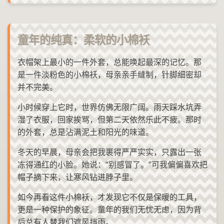
童年的纯真：柔软的小棉袄
衣帽架上最小的一件外套，总能唤起最深的记忆。那
是一件淡粉色的小棉袄，母亲亲手缝制，针脚细密却
并不完美。
小时候穿上它时，世界仿佛无限广阔。雨天踩水坑弄
湿了衣服，回家挨骂，但第二天依然乐此不疲。那时
的外套，总是沾满泥土和阳光的味道。
冬天的早晨，母亲会把我裹得严严实实，只露出一张
冻得通红的小脸。她说：“别感冒了。”可我偏偏喜欢把
帽子摘下来，让寒风钻进脖子里。
如今再看这件小棉袄，才发现它不仅是保暖的工具，
更是一种保护的象征。童年的我们无忧无虑，因为背
后总有人替我们遮风挡雨。