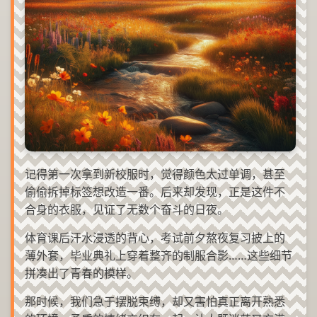
记得第一次拿到新校服时，觉得颜色太过单调，甚至
偷偷拆掉标签想改造一番。后来却发现，正是这件不
合身的衣服，见证了无数个奋斗的日夜。
体育课后汗水浸透的背心，考试前夕熬夜复习披上的
薄外套，毕业典礼上穿着整齐的制服合影……这些细节
拼凑出了青春的模样。
那时候，我们急于摆脱束缚，却又害怕真正离开熟悉