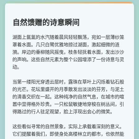
自然馈赠的诗意瞬间
湖面上氤氲的水汽随着晨风轻轻飘荡，宛如一层薄纱笼
罩着水面。几只白鹭优雅地掠过湖面，激起细微的涟
漪。岸边的垂柳随风摇曳，枝条轻抚着水面，发出沙沙
的声响。这些自然元素为整个公园增添了一份诗意与灵
动。
当第一缕阳光穿透云层时，露珠在草叶上闪烁着钻石般
的光芒。花坛里盛开的月季散发出淡淡的芬芳，与泥土
的清香交织在一起。这种纯净的自然气息，在城市的喧
嚣中显得格外珍贵。一只松鼠敏捷地穿梭在树丛间，引
得路过的行人驻足观望，脸上浮现出会心的微笑。
这些看似寻常的自然景象，实际上承载着深刻的意义。
它们提醒着我们，即使身处高楼林立的都市，也依然能