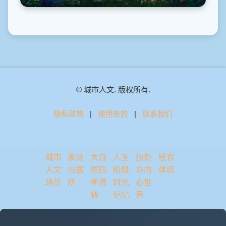
© 城市人文. 版权所有.
隐私政策
|
使用条款
|
联系我们
城市
家庭
大自
人生
独处
感官
人文
与居
然四
阶段
与内
体验
场景
所
季流
时光
心世
转
记忆
界