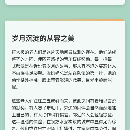
岁月沉淀的从容之美
打太极的老人们是这片天地间最优雅的存在。他们站成
整齐的方阵，伴随着悠扬的音乐缓缓移动。每一招每一
式都像是在诉说着岁月的故事，那从容不迫的姿态让人
不由得驻足凝望。张奶奶总是站在队伍的第一排，她的
动作格外标准，脸上带着淡淡的微笑，目光平静而深
邃。
这些老人们往往三五成群而来，彼此之间有着难以言说
的默契。有人忘了带毛巾，旁边的同伴会自然而然地递
上自己的；有人动作稍有偏差，邻近的人会轻轻提醒。
这种温暖的情谊，在钢筋水泥构筑的城市中显得尤为珍
贵。他们或许曾在职场上拼搏过，在家庭中操劳过，但