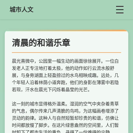
城市人文
清晨的和谐乐章
晨光熹微中，公园里一幅生动的画面徐徐展开。一位白
发老人正专注地打着太极，他的动作如行云流水般舒
展，与身旁湖面上轻盈掠过的水鸟相映成趣。远处，几
个年轻人沿着林荫小道奔跑，他们的身影在薄雾中若隐
若现，汗水在晨光下闪烁着晶莹的光芒。
这一刻的城市显得格外温柔。湿润的空气中夹杂着青草
的气息，偶尔传来几声清脆的鸟鸣，为这幅画卷增添了
灵动的韵律。这种人与自然短暂却珍贵的和谐，仿佛让
时间都放慢了脚步。在这片绿意盎然的空间里，人们暂
时卸下了都市生活的重负，寻得了一份难得的宁静。