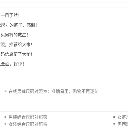
码一目了然！
我尺寸的裤子，感谢！
购买男裤的救星！
对照，推荐给大家！
尺码信息帮了大忙！
息全面，好评！
在线男裤尺码对照表：准确易用，购物不再迷茫
男装综合尺码对照表
女裤
女装综合尺码对照表
男西