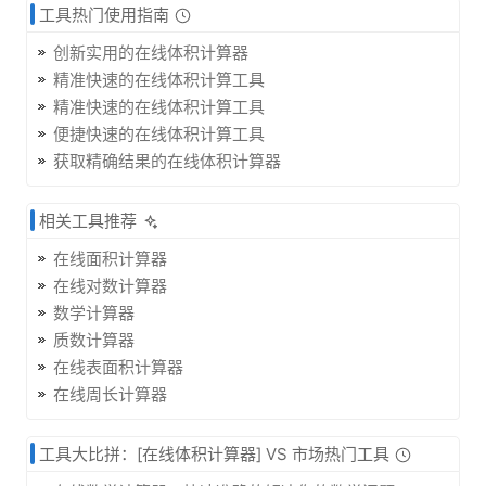
工具热门使用指南
创新实用的在线体积计算器
精准快速的在线体积计算工具
精准快速的在线体积计算工具
便捷快速的在线体积计算工具
获取精确结果的在线体积计算器
相关工具推荐
在线面积计算器
在线对数计算器
数学计算器
质数计算器
在线表面积计算器
在线周长计算器
工具大比拼：[在线体积计算器] VS 市场热门工具