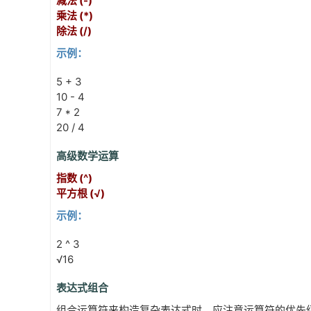
减法 (-)
乘法 (*)
除法 (/)
示例：
5 + 3   
10 - 4  
7 * 2   
20 / 4  
高级数学运算
指数 (^)
平方根 (√)
示例：
2 ^ 3  
√16   
表达式组合
组合运算符来构造复杂表达式时，应注意运算符的优先