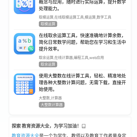
概念与应用，随时进行实际运算，提升数学
处理能力。
取模运算,在线取模运算工具,模运算,数学工具
取模运算
在线取余运算工具，快速准确地计算余数，
简化日常数学问题，帮助您在学习和生活中
提升效率。
取余运算,在线计算器,编程工具,web应用
取余运算
使用大整数在线计算工具，轻松、精准地处
理各种大整数计算问题，无需下载，直接开
始使用。
大整数,计算器
大整数计算器
探索
教育资源大全
，为学习加油！
教育资源大全
是一个为学生、教师以及教育工作者量身定