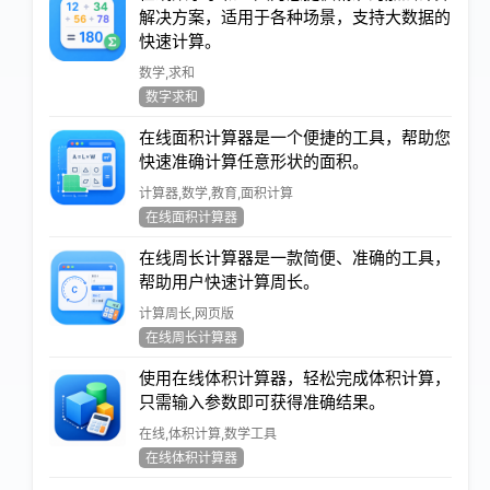
解决方案，适用于各种场景，支持大数据的
快速计算。
数学,求和
数字求和
在线面积计算器是一个便捷的工具，帮助您
快速准确计算任意形状的面积。
计算器,数学,教育,面积计算
在线面积计算器
在线周长计算器是一款简便、准确的工具，
帮助用户快速计算周长。
计算周长,网页版
在线周长计算器
使用在线体积计算器，轻松完成体积计算，
只需输入参数即可获得准确结果。
在线,体积计算,数学工具
在线体积计算器