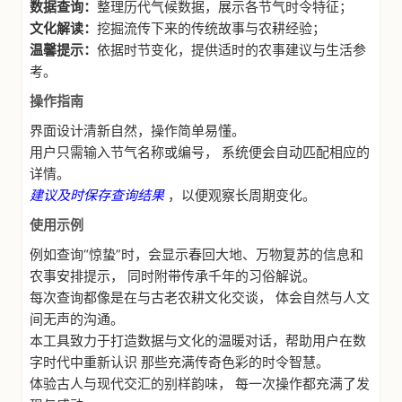
数据查询：
整理历代气候数据，展示各节气时令特征；
文化解读：
挖掘流传下来的传统故事与农耕经验；
温馨提示：
依据时节变化，提供适时的农事建议与生活参
考。
操作指南
界面设计清新自然，操作简单易懂。
用户只需输入节气名称或编号， 系统便会自动匹配相应的
详情。
建议及时保存查询结果
，以便观察长周期变化。
使用示例
例如查询“惊蛰”时，会显示春回大地、万物复苏的信息和
农事安排提示， 同时附带传承千年的习俗解说。
每次查询都像是在与古老农耕文化交谈， 体会自然与人文
间无声的沟通。
本工具致力于打造数据与文化的温暖对话，帮助用户在数
字时代中重新认识 那些充满传奇色彩的时令智慧。
体验古人与现代交汇的别样韵味， 每一次操作都充满了发