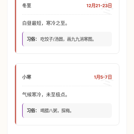
冬
12月21-23日
冬至
白昼最短，寒冷之至。
习俗：
吃饺子/汤圆，画九九消寒图。
冬
1月5-7日
小寒
气候寒冷，未至极点。
习俗：
喝腊八粥，探梅。