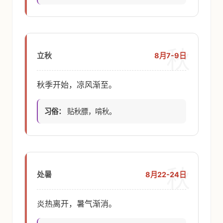
秋
8月7-9日
立秋
秋季开始，凉风渐至。
习俗：
贴秋膘，啃秋。
秋
8月22-24日
处暑
炎热离开，暑气渐消。